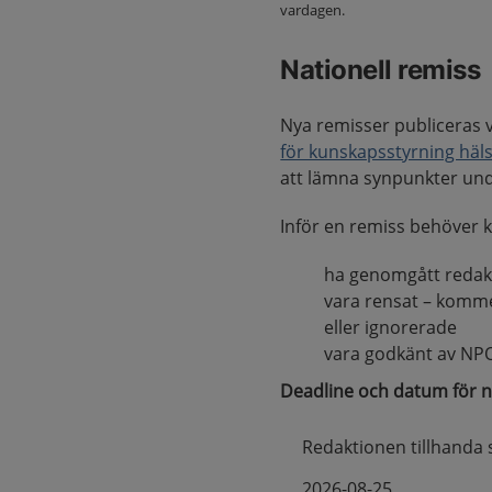
vardagen.
Nationell remiss
Nya remisser publiceras v
för kunskapsstyrning häl
att lämna synpunkter unde
Inför en remiss behöver 
ha genomgått redakt
vara rensat – komm
eller ignorerade
vara godkänt av NP
Deadline och datum för n
Redaktionen tillhanda 
2026-08-25