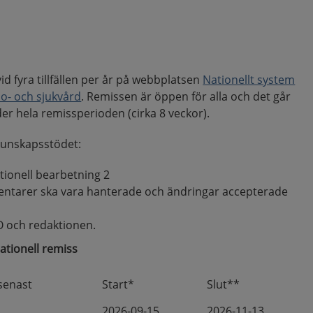
id fyra tillfällen per år på webbplatsen
Nationellt system
so- och sjukvård
. Remissen är öppen för alla och det går
r hela remissperioden (cirka 8 veckor).
kunskapsstödet:
ionell bearbetning 2
entarer ska vara hanterade och ändringar accepterade
O och redaktionen.
ationell remiss
senast
Start*
Slut**
2026-09-15
2026-11-13