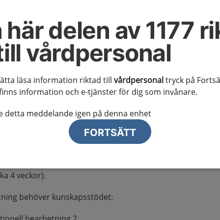
g) och datum för publicering.
 här delen av 1177 ri
till vårdpersonal
nda 2
r kunskapsstödet ut antingen som synpunktsinhämtning
sätta läsa information riktad till
vårdpersonal
tryck på Fortsä
. Remisser publiceras vid fyra tillfällen per år och
finns information och e-tjänster för dig som invånare.
ickas ut åtta gånger per år.
te detta meddelande igen på denna enhet
tning
FORTSÄTT
ckas till särskilda mejladresser hos regionerna.
arebefordra vid behov. Även NAG kan föreslå mottagare
. Det går att lämna synpunkter under hela perioden för
ka 4 veckor).
tning behöver kunskapsstödet:
ionell bearbetning 2