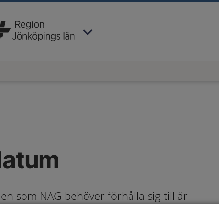
 har valt region
Jönköpings län
.
 datum
en som NAG behöver förhålla sig till är
gsrunda 2 (nationell remiss eller