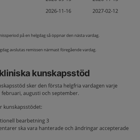
2026-11-16
2027-02-12
emissperiod på en helgdag så öppnar den nästa vardag.
elgdag avslutas remissen närmast föregående vardag.
 kliniska kunskapsstöd
unskapsstöd sker den första helgfria vardagen varje
februari, augusti och september.
er kunskapsstödet:
ionell bearbetning 3
entarer ska vara hanterade och ändringar accepterade