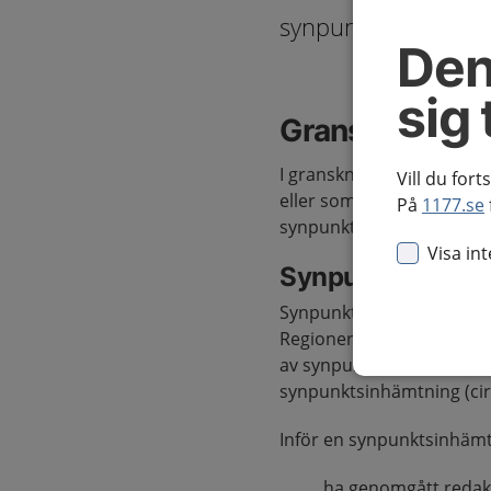
synpunktsinhämtnin
Den
sig 
Granskningsru
I granskningsrunda 2 gå
Vill du fort
eller som nationell remiss
På
1177.se
synpunktsinhämtningar sk
Visa in
Synpunktsinhäm
Synpunktsinhämtningar ski
Regionerna kan sedan vid
av synpunktsinhämtningen
synpunktsinhämtning (cir
Inför en synpunktsinhäm
ha genomgått redakt