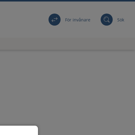
För invånare
Sök