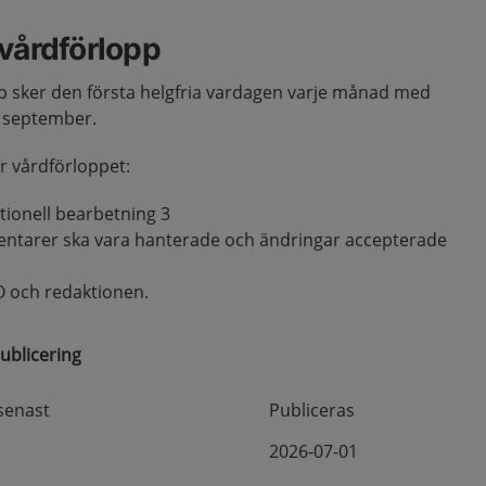
 vårdförlopp
pp sker den första helgfria vardagen varje månad med
h september.
r vårdförloppet:
ionell bearbetning 3
entarer ska vara hanterade och ändringar accepterade
O och redaktionen.
ublicering
senast
Publiceras
2026-07-01