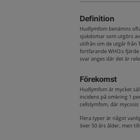
Definition
Hudlymfom benämns ofta 
sjukdomar som utgörs av 
utifrån om de utgår från 
fortfarande WHO:s fjärde 
svar anges där det är re
Förekomst
Hudlymfom är mycket säll
incidens på omkring 1 per
cellslymfom, där mycosis
Flera typer är något vanl
över 50 års ålder, men t