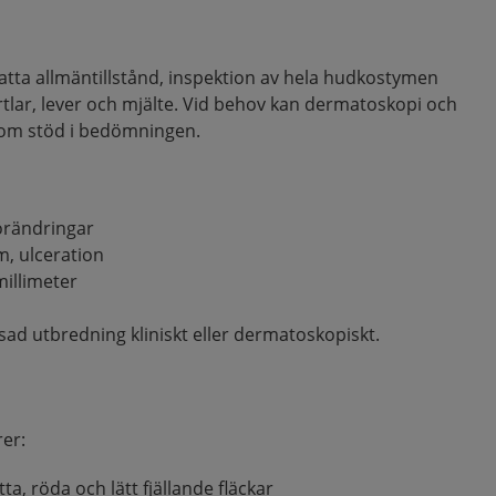
ta allmäntillstånd, inspektion av hela hudkostymen
tlar, lever och mjälte. Vid behov kan dermatoskopi och
som stöd i bedömningen.
förändringar
m, ulceration
millimeter
nsad utbredning kliniskt eller dermatoskopiskt.
rer:
ta, röda och lätt fjällande fläckar