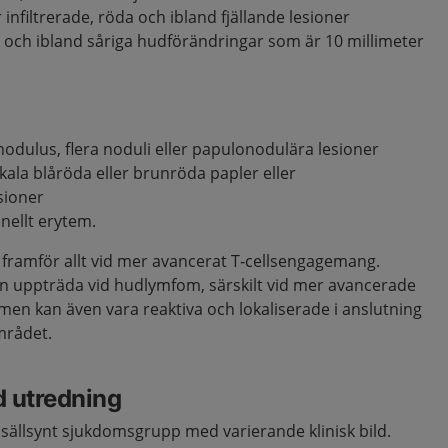
 infiltrerade, röda och ibland fjällande lesioner
och ibland såriga hudförändringar som är 10 millimeter
nodulus, flera noduli eller papulonodulära lesioner
okala blåröda eller brunröda papler eller
sioner
nellt erytem.
ramför allt vid mer avancerat T‑cellsengagemang.
an uppträda vid hudlymfom, särskilt vid mer avancerade
 men kan även vara reaktiva och lokaliserade i anslutning
mrådet.
d utredning
ällsynt sjukdomsgrupp med varierande klinisk bild.