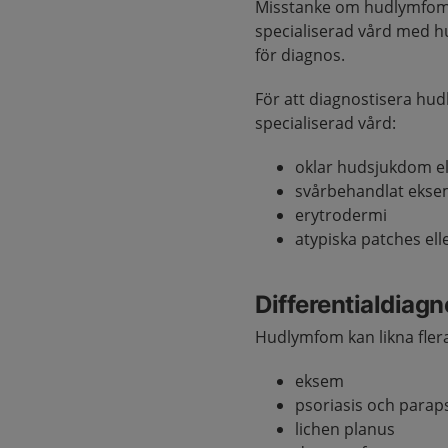
Misstanke om hudlymfom 
specialiserad vård med h
för diagnos.
För att diagnostisera hud
specialiserad vård:
oklar hudsjukdom e
svårbehandlat eksem
erytrodermi
atypiska patches ell
Differentialdiag
Hudlymfom kan likna fler
eksem
psoriasis och parap
lichen planus