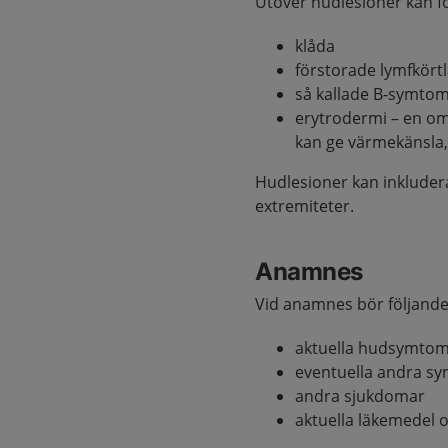
Utöver hudlesioner kan 
klåda
förstorade lymfkört
så kallade B‑symtom 
erytrodermi – en o
kan ge värmekänsla, 
Hudlesioner kan inkludera
extremiteter.
Anamnes
Vid anamnes bör följande 
aktuella hudsymtom
eventuella andra sy
andra sjukdomar
aktuella läkemedel 