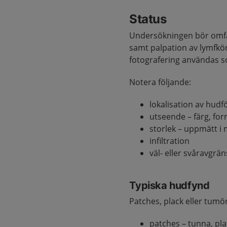
Status
Undersökningen bör omfat
samt palpation av lymfkör
fotografering användas 
Notera följande:
lokalisation av hud
utseende – färg, for
storlek – uppmätt i 
infiltration
väl- eller svåravgrä
Typiska hudfynd
Patches, plack eller tumö
patches – tunna, plat