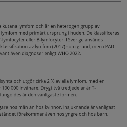
kutana lymfom och är en heterogen grupp av
lymfom med primärt ursprung i huden. De klassificeras
T-lymfocyter eller B-lymfocyter. I Sverige används
klassifikation av lymfom (2017) som grund, men i PAD-
levant även diagnoser enligt WHO 2022.
synta och utgör cirka 2 % av alla lymfom, med en
 100 000 invånare. Drygt två tredjedelar är T-
 fungoides är den vanligaste formen.
igare hos män än hos kvinnor. Insjuknande är vanligast
illståndet förekommer även hos yngre och hos barn.