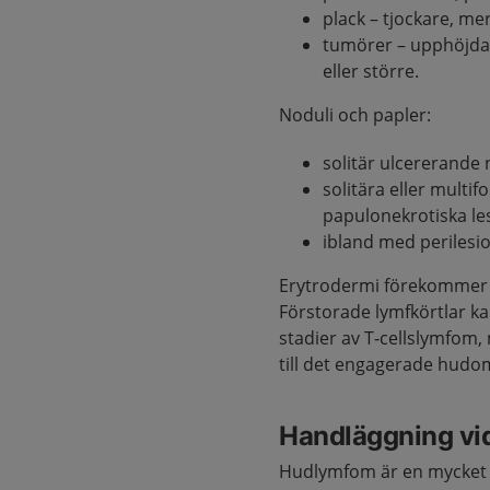
plack – tjockare, mer
tumörer – upphöjda 
eller större.
Noduli och papler:
solitär ulcererande 
solitära eller multif
papulonekrotiska le
ibland med perilesio
Erytrodermi förekommer f
Förstorade lymfkörtlar k
stadier av T‑cellslymfom,
till det engagerade hudo
Handläggning vi
Hudlymfom är en mycket s