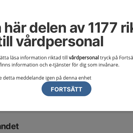
fom
 här delen av 1177 ri
 kunskapsstödet
till vårdpersonal
e kunskapsstöd
sätta läsa information riktad till
vårdpersonal
tryck på Fortsä
finns följande relaterade kunskapsstöd:
finns information och e-tjänster för dig som invånare.
te detta meddelande igen på denna enhet
FORTSÄTT
uden
åndet