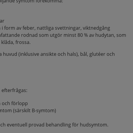
följande symtom förekomma:
lar
i form av feber, nattliga svettningar, viktnedgång
mfattande rodnad som utgör minst 80 % av hudytan, som
klåda, frossa.
 huvud (inklusive ansikte och hals), bål, glutéer och
efterfrågas:
 och förlopp
mtom (särskilt B-symtom)
och eventuell provad behandling för hudsymtom.