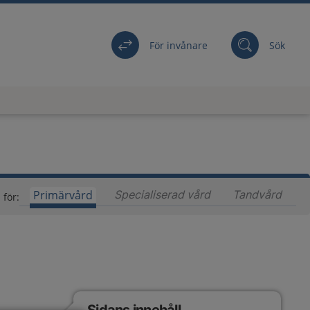
För invånare
Sök
Primärvård
Specialiserad vård
Innehåll för special
Tandvård
Inneh
 för: