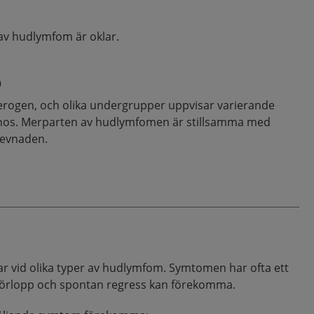
av hudlymfom är oklar.
p
rogen, och olika undergrupper uppvisar varierande
ognos. Merparten av hudlymfomen är stillsamma med
levnaden.
rar vid olika typer av hudlymfom. Symtomen har ofta ett
örlopp och spontan regress kan förekomma.