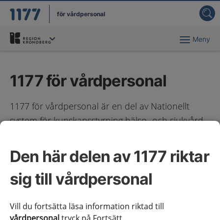
för vårdpersonal
Meny
Du har valt region
Kronoberg
.
1177 för vårdpersonal
1177 för vårdpersonal är en del av Nationellt
system för kunskapsstyrning hälso- och sjukvård
och den infrastruktur som finns för att ta fram
och tillgängliggöra kunskapsstöd för utredning,
Den här delen av 1177 riktar
behandling och uppföljning i olika
sig till vårdpersonal
vårdsituationer. Kunskapsstöden finns tillgängliga
på denna webbplats alternativt på regionernas
egna webbplatser eller vårdinformationsystem.
Vill du fortsätta läsa information riktad till
vårdpersonal
tryck på Fortsätt.