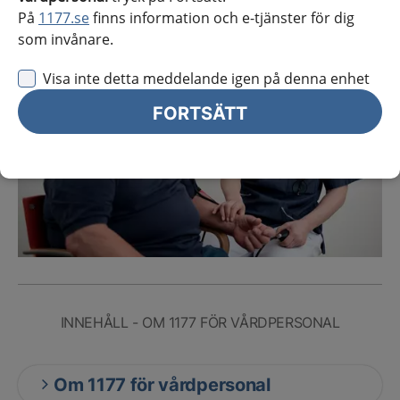
På
1177.se
finns information och e-tjänster för dig
som invånare.
Visa inte detta meddelande igen på denna enhet
FORTSÄTT
INNEHÅLL - OM 1177 FÖR VÅRDPERSONAL
Om 1177 för vårdpersonal