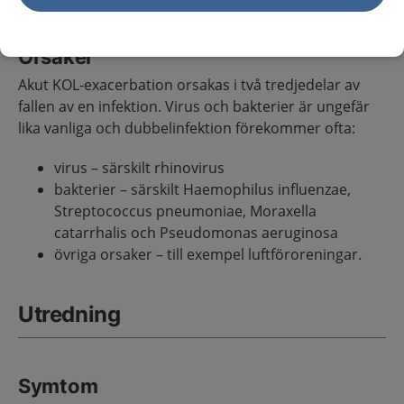
Orsaker
Akut KOL-exacerbation orsakas i två tredjedelar av
fallen av en infektion. Virus och bakterier är ungefär
lika vanliga och dubbelinfektion förekommer ofta:
virus – särskilt rhinovirus
bakterier – särskilt Haemophilus influenzae,
Streptococcus pneumoniae, Moraxella
catarrhalis och Pseudomonas aeruginosa
övriga orsaker – till exempel luftföroreningar.
Utredning
Symtom