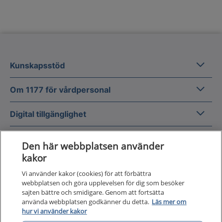
Kunska
Kunskapsstöd
Om 1177
Om 1177 för vårdpersonal
Digital 
Digital tillgänglighet
Den här webbplatsen använder
kakor
Vi använder kakor (cookies) för att förbättra
Till startsidan för 1177 för v
webbplatsen och göra upplevelsen för dig som besöker
för vårdpersonal
sajten bättre och smidigare. Genom att fortsätta
använda webbplatsen godkänner du detta.
Läs mer om
1177 för vårdpersonal samlar information
hur vi använder kakor