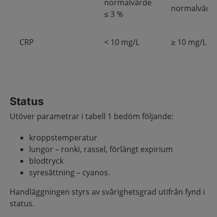
normalvärde
normalvärd
≤ 3 %
CRP
< 10 mg/L
≥ 10 mg/L
Status
Utöver parametrar i tabell 1 bedöm följande:
kroppstemperatur
lungor – ronki, rassel, förlängt expirium
blodtryck
syresättning – cyanos.
Handläggningen styrs av svårighetsgrad utifrån fynd i
status.