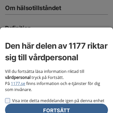
Om hälsotillståndet
Definition
En exacerbation av KOL definieras som en akut
försämring inom två veckor med ökade
Den här delen av 1177 riktar
luftvägssymtom, såsom dyspné, hosta och ökad
slemproduktion. Symtomen ska vara värre än den
sig till vårdpersonal
normala variationen från dag till dag och kräver
intensifierad behandling.
Vill du fortsätta läsa information riktad till
Vissa patienter drabbas aldrig av exacerbationer,
vårdpersonal
tryck på Fortsätt.
medan andra drabbas ofta. Om det inträffar två eller
På
1177.se
finns information och e-tjänster för dig
fler exacerbationer per år talar man om frekventa
som invånare.
exacerbationer.
Visa inte detta meddelande igen på denna enhet
Vanligaste orsaken till försämring av KOL är akut
FORTSÄTT
exacerbation.