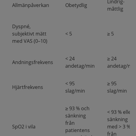
Lindrig-
Allmänpåverkan
Obetydlig
måttlig
Dyspné,
subjektivt mätt
< 5
≥ 5
med VAS (0–10)
< 24
≥ 24
Andningsfrekvens
andetag/min
andetag/mi
< 95
≥ 95
Hjärtfrekvens
slag/min
slag/min
≥ 93 % och
< 93 % eller
sänkning
sänkning
från
SpO2 i vila
med > 3 %
patientens
från