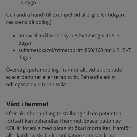
i 4 dygn.
Ge i andra hand (till exempel vid allergi eller tidigare
resistens på odling):
amoxicillin/klavulansyra 875/125mg x 3 i 5–7
dagar
sulfametoxazol/trimetoprim 800/160 mg x 2 i 5–7
dagar.
Överväg sputumodling, framför allt vid upprepade
exacerbationer eller terapisvikt. Behandla enligt
odlingssvar vid terapisvikt.
Vård i hemmet
Efter akut behandling ta ställning till om patienten
fortsatt kan behandlas i hemmet. Exacerbation av
KOL är förenlig med påtagligt ökad mortalitet, framför
allt i kardiovaskulär komplikation som kan kräva