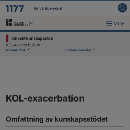
för vårdpersonal
Meny
Du har valt region
Kronoberg
.
Kliniskt kunskapsstöd
KOL-exacerbation
Primärvård
Sidans innehåll
KOL-exacerbation
Omfattning av kunskapsstödet