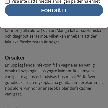
Visa inte detta meddelande igen på denna enhet
äggledarna.
FORTSÄTT
Förekomst
Incidensen av upptäckt salpingit är 1–2 per 1 000
kvinnor (i alla åldrar) och år. Många fall är subkliniska
och diagnostiseras inte, vilket kan innebära att den
faktiska förekomsten är högre.
Orsaker
En uppåtgående infektion från vagina är en vanlig
orsak till salpingit. Hos yngre kvinnor är klamydia
vanligaste agens och påvisas hos minst 30 %. Även
gonokocker och mykoplasma genitalium förekommer.
Hos äldre kvinnor är anaeroba blandinfektioner
vanligast.