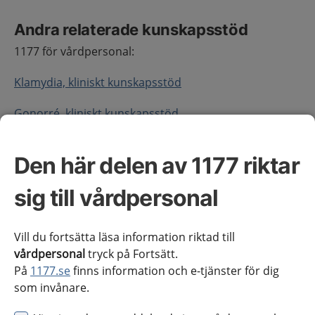
Andra relaterade kunskapsstöd
1177 för vårdpersonal:
Klamydia, kliniskt kunskapsstöd
Gonorré, kliniskt kunskapsstöd
Mycoplasma genitalium, kliniskt kunskapsstöd
Den här delen av 1177 riktar
Om hälsotillståndet
sig till vårdpersonal
Vill du fortsätta läsa information riktad till
Definition
vårdpersonal
tryck på Fortsätt.
Salpingit (äggledarinflammation) är en form av
På
1177.se
finns information och e-tjänster för dig
bäckeninflammation (PID - Pelvic Inflammatory
som invånare.
Disease) och innebär en inflammation och infektion i