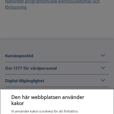
Nationellt programområde kvinnosjukdomar och
förlossning
Kunska
Kunskapsstöd
Om 1177
Om 1177 för vårdpersonal
Digital 
Digital tillgänglighet
Den här webbplatsen använder
kakor
Vi använder kakor (cookies) för att förbättra