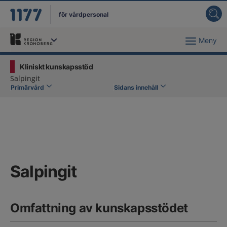
för vårdpersonal
Meny
Du har valt region
Kronoberg
.
Kliniskt kunskapsstöd
Salpingit
Primärvård
Sidans innehåll
Salpingit
Omfattning av kunskapsstödet