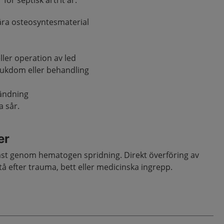
ör septisk artrit är:
nära osteosyntesmaterial
ller operation av led
ukdom eller behandling
ändning
a sår.
er
tast genom hematogen spridning. Direkt överföring av
stå efter trauma, bett eller medicinska ingrepp.