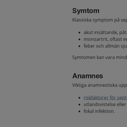
Symtom
Klassiska symptom på sept
akut insättande, på
monoartrit, oftast e
feber och allmän sj
Symtomen kan vara mindr
Anamnes
Viktiga anamnestiska uppg
riskfaktorer för septi
utlandsvistelse elle
fokal infektion.