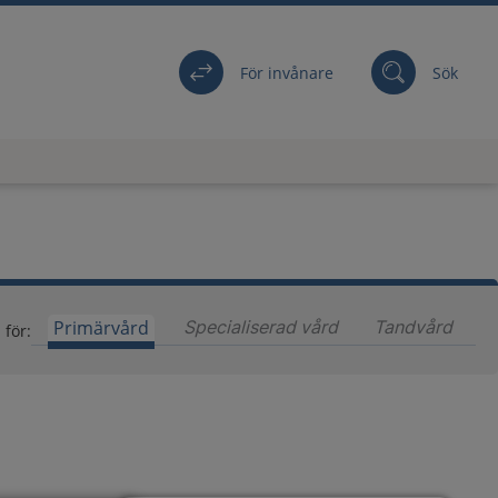
För invånare
Sök
Primärvård
Specialiserad vård
Innehåll för special
Tandvård
Inneh
 för: