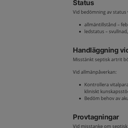
Status
Vid bedömning av status 
allmäntillstånd – fe
ledstatus – svullna
Handläggning vi
Misstänkt septisk artrit bö
Vid allmänpåverkan:
Kontrollera vitalpa
kliniskt kunskapsst
Bedöm behov av akut
Provtagningar
Vid misstanke om septisk 