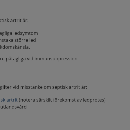
isk artrit är:
tagliga ledsymtom
nstaka större led
ukdomskänsla.
e påtagliga vid immunsuppression.
ifter vid misstanke om septisk artrit är:
sk artrit
(notera särskilt förekomst av ledprotes)
r utlandsvård