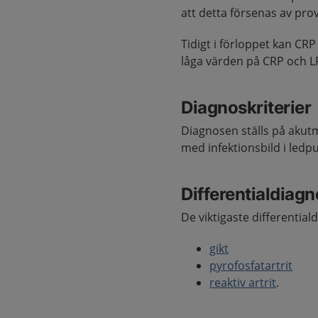
att detta försenas av pro
Tidigt i förloppet kan 
låga värden på CRP och LP
Diagnoskriterier
Diagnosen ställs på akut
med infektionsbild i ledp
Differentialdiag
De viktigaste differentiald
gikt
pyrofosfatartrit
reaktiv artrit
.