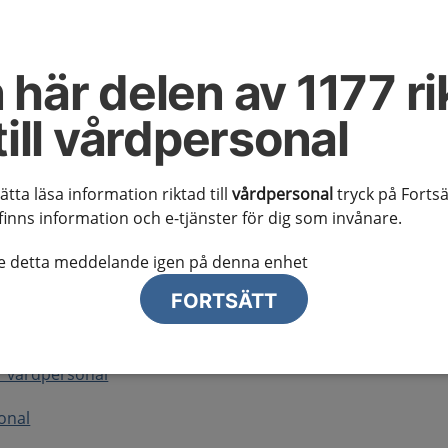
rtrit
 här delen av 1177 ri
till vårdpersonal
 kunskapsstödet
sätta läsa information riktad till
vårdpersonal
tryck på Fortsä
e kunskapsstöd
finns information och e-tjänster för dig som invånare.
rsonal
te detta meddelande igen på denna enhet
r vårdpersonal
FORTSÄTT
årdpersonal
ör vårdpersonal
onal