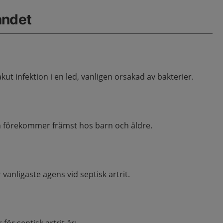
åndet
akut infektion i en led, vanligen orsakad av bakterier.
ch förekommer främst hos barn och äldre.
vanligaste agens vid septisk artrit.