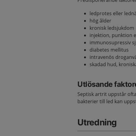
Predisponerande faktorer f
ledprotes eller led
hög ålder
kronisk ledsjukdom
injektion, punktion e
immunosupressiv sj
diabetes mellitus
intravenös droganv
skadad hud, kronisk
Utlösande faktor
Septisk artrit uppstår of
bakterier till led kan upp
Utredning