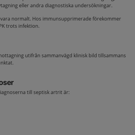
vtagning eller andra diagnostiska undersökningar.
CRP vara normalt. Hos immunsupprimerade förekommer
K trots infektion.
mottagning utifrån sammanvägd klinisk bild tillsammans
unktat.
noser
iagnoserna till septisk artrit är: