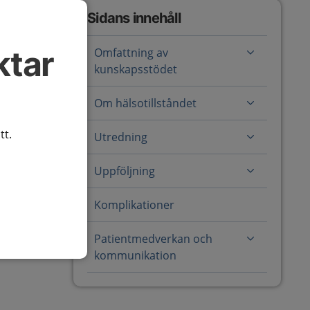
Sidans innehåll
ktar
Omfattning av
kunskapsstödet
Om hälsotillståndet
tt.
Utredning
Uppföljning
Komplikationer
Patientmedverkan och
kommunikation