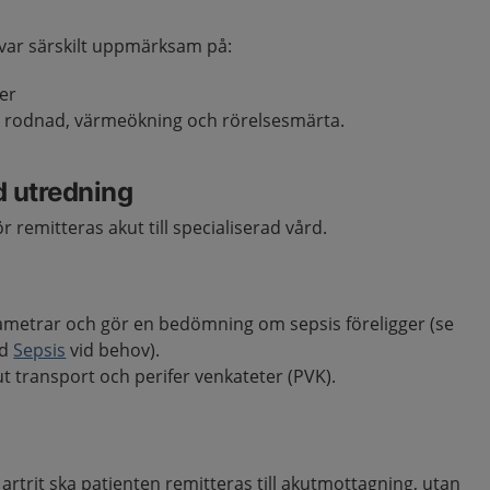
var särskilt uppmärksam på:
ber
d, rodnad, värmeökning och rörelsesmärta.
d utredning
r remitteras akut till specialiserad vård.
rametrar och gör en bedömning om sepsis föreligger (se
öd
Sepsis
vid behov).
 transport och perifer venkateter (PVK).
artrit ska patienten remitteras till akutmottagning, utan