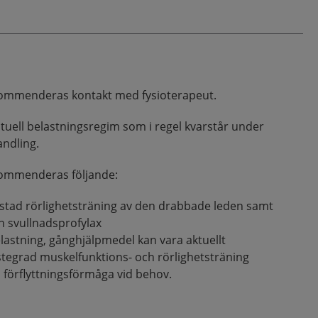
ekommenderas kontakt med fysioterapeut.
ell belastningsregim som i regel kvarstår under
ndling.
kommenderas följande:
vlastad rörlighetsträning av den drabbade leden samt
h svullnadsprofylax
lastning, gånghjälpmedel kan vara aktuellt
 stegrad muskelfunktions- och rörlighetsträning
 förflyttningsförmåga vid behov.