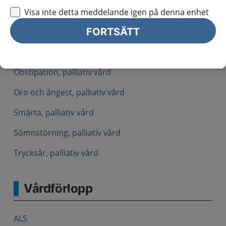
Konfusion, palliativ vård
Visa inte detta meddelande igen på denna enhet
FORTSÄTT
Lymfödem, palliativ vård
Munbesvär, palliativ vård
Obstipation, palliativ vård
Oro och ångest, palliativ vård
Smärta, palliativ vård
Sömnstörning, palliativ vård
Trycksår, palliativ vård
Vårdförlopp
ALS