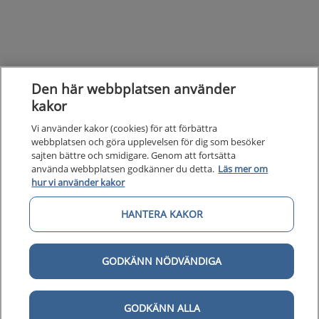
Den här webbplatsen använder
kakor
Vi använder kakor (cookies) för att förbättra
webbplatsen och göra upplevelsen för dig som besöker
sajten bättre och smidigare. Genom att fortsätta
använda webbplatsen godkänner du detta.
Läs mer om
hur vi använder kakor
Kunska
Kunskapsstöd
HANTERA KAKOR
Om 1177
Om 1177 för vårdpersonal
GODKÄNN NÖDVÄNDIGA
Digital 
Digital tillgänglighet
GODKÄNN ALLA