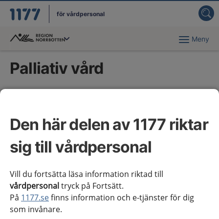
för vårdpersonal
Meny
Du har valt region
Norrbotten
.
Palliativ vård
Kliniska kunskapsstöd
Den här delen av 1177 riktar
ALS, handläggning vid andningspåverkan
sig till vårdpersonal
Andningsbesvär, palliativ vård
Hjärtsvikt
Vill du fortsätta läsa information riktad till
vårdpersonal
tryck på Fortsätt.
Hyperkalcemi, palliativ vård
På
1177.se
finns information och e-tjänster för dig
som invånare.
Illamående, palliativ vård