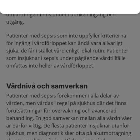
En fullständig beskrivning av kriterier för
omfattningen finns under rubriken Ingång och
utgång.
Patienter med sepsis som inte uppfyller kriterierna
för ingång i vårdförloppet kan ändå vara allvarligt
sjuka, de får i stället vård enligt lokal rutin. Patienter
som insjuknar i sepsis under pågående vårdtillfälle
omfattas inte heller av vårdförloppet.
Vårdnivå och samverkan
Patienter med sepsis förekommer i alla delar av
vården, men vårdas i regel på sjukhus där det finns
förutsättningar för övervakning och avancerad
behandling. En god samverkan mellan alla vårdnivåer
är därför viktig. De flesta patienter insjuknar utanför
sjukhus, men diagnostik sker ofta på akutmottagning