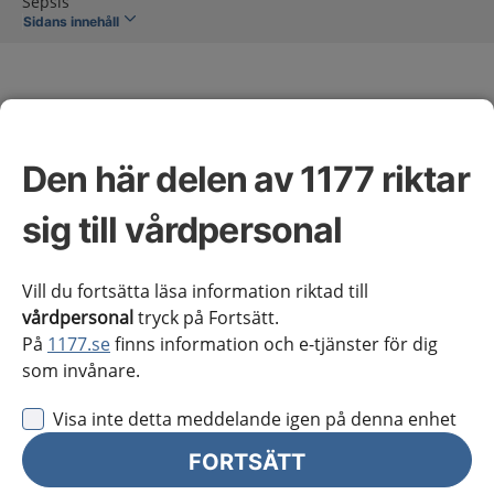
Sepsis
Sidans innehåll
Den här delen av 1177 riktar
Sepsis
sig till vårdpersonal
Omfattning av kunskapsstödet
Vill du fortsätta läsa information riktad till
vårdpersonal
tryck på Fortsätt.
På
1177.se
finns information och e-tjänster för dig
Vårdförloppet inleds hos vuxna patienter på
som invånare.
akutmottagningen med hög triagenivå, det vill säga
RETTS Röd, NEWS2 minst 7 poäng eller motsvarande
Visa inte detta meddelande igen på denna enhet
nivå med annat triagesystem, i kombination med
FORTSÄTT
infektionsmisstanke. Vårdförloppet avslutas vid
avskriven misstanke om sepsis eller vid utskrivning.