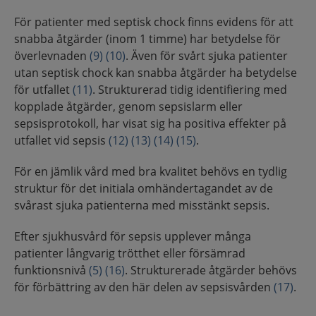
För patienter med septisk chock finns evidens för att
snabba åtgärder (inom 1 timme) har betydelse för
överlevnaden
(9)
(10)
. Även för svårt sjuka patienter
utan septisk chock kan snabba åtgärder ha betydelse
för utfallet
(11)
. Strukturerad tidig identifiering med
kopplade åtgärder, genom sepsislarm eller
sepsisprotokoll, har visat sig ha positiva effekter på
utfallet vid sepsis
(12)
(13)
(14)
(15)
.
För en jämlik vård med bra kvalitet behövs en tydlig
struktur för det initiala omhändertagandet av de
svårast sjuka patienterna med misstänkt sepsis.
Efter sjukhusvård för sepsis upplever många
patienter långvarig trötthet eller försämrad
funktionsnivå
(5)
(16)
. Strukturerade åtgärder behövs
för förbättring av den här delen av sepsisvården
(17)
.