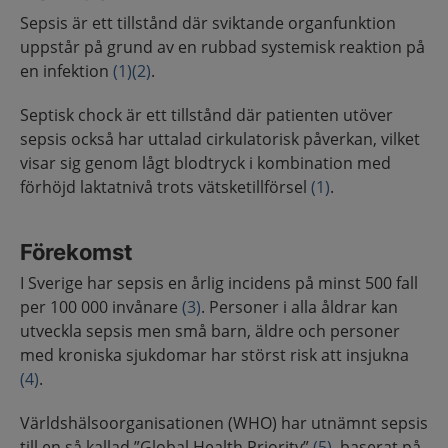
Sepsis är ett tillstånd där sviktande organfunktion
uppstår på grund av en rubbad systemisk reaktion på
en infektion
(1)
(2)
.
Septisk chock är ett tillstånd där patienten utöver
sepsis också har uttalad cirkulatorisk påverkan, vilket
visar sig genom lågt blodtryck i kombination med
förhöjd laktatnivå trots vätsketillförsel
(1)
.
Förekomst
I Sverige har sepsis en årlig incidens på minst 500 fall
per 100 000 invånare
(3)
. Personer i alla åldrar kan
utveckla sepsis men små barn, äldre och personer
med kroniska sjukdomar har störst risk att insjukna
(4)
.
Världshälsoorganisationen (WHO) har utnämnt sepsis
till en så kallad ”Global Health Priority”
(5)
, baserat på