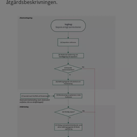
åtgärdsbeskrivningen.