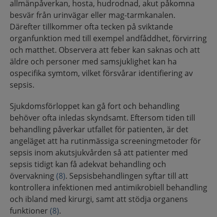
allmänpåverkan, hosta, hudrodnad, akut påkomna
besvär från urinvägar eller mag-tarmkanalen.
Därefter tillkommer ofta tecken på sviktande
organfunktion med till exempel andfåddhet, förvirring
och matthet. Observera att feber kan saknas och att
äldre och personer med samsjuklighet kan ha
ospecifika symtom, vilket försvårar identifiering av
sepsis.
Sjukdomsförloppet kan gå fort och behandling
behöver ofta inledas skyndsamt. Eftersom tiden till
behandling påverkar utfallet för patienten, är det
angeläget att ha rutinmässiga screeningmetoder för
sepsis inom akutsjukvården så att patienter med
sepsis tidigt kan få adekvat behandling och
övervakning
(8)
. Sepsisbehandlingen syftar till att
kontrollera infektionen med antimikrobiell behandling
och ibland med kirurgi, samt att stödja organens
funktioner
(8)
.