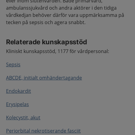
eller inom slutenvården. Både primärvård,
ambulanssjukvård och andra aktörer i den tidiga
vårdkedjan behöver därför vara uppmärksamma på
tecken på sepsis och agera snabbt.
Relaterade kunskapsstöd
Kliniskt kunskapsstöd, 1177 för vårdpersonal:
Sepsis
ABCDE, initialt omhändertagande
Endokardit
Erysipelas
Kolecystit, akut
Periorbital nekrotiserande fasciit