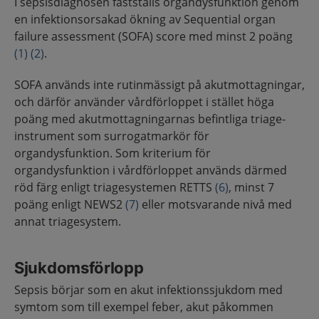
I sepsisdiagnosen fastställs organdysfunktion genom
en infektionsorsakad ökning av Sequential organ
failure assessment (SOFA) score med minst 2 poäng
(1)
(2)
.
SOFA används inte rutinmässigt på akutmottagningar,
och därför använder vårdförloppet i stället höga
poäng med akutmottagningarnas befintliga triage-
instrument som surrogatmarkör för
organdysfunktion. Som kriterium för
organdysfunktion i vårdförloppet används därmed
röd färg enligt triagesystemen RETTS
(6)
, minst 7
poäng enligt NEWS2
(7)
eller motsvarande nivå med
annat triagesystem.
Sjukdomsförlopp
Sepsis börjar som en akut infektionssjukdom med
symtom som till exempel feber, akut påkommen