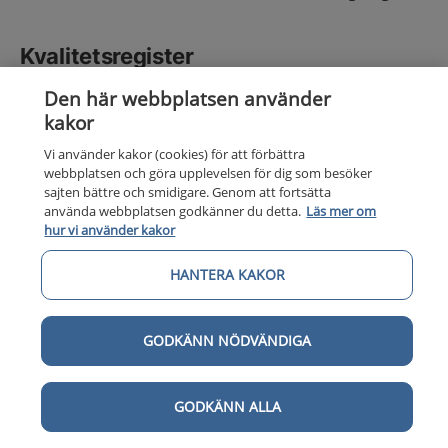
Kvalitetsregister
Rapportera gärna i följande kvalitetsregister (mer
Den här webbplatsen använder
information finns även i åtgärdsbeskrivningen)
kakor
oavsett om de används för uppföljning av
Vi använder kakor (cookies) för att förbättra
vårdförloppets indikatorer eller inte:
webbplatsen och göra upplevelsen för dig som besöker
sajten bättre och smidigare. Genom att fortsätta
Nationella Kvalitetsregistret för
använda webbplatsen godkänner du detta.
Läs mer om
Infektionssjukdomar
hur vi använder kakor
Svenska akutsjukvårdsregistret (SVAR).
HANTERA KAKOR
Sammanfattning av vårdförloppet
GODKÄNN NÖDVÄNDIGA
Nationellt vårdförlopp Sepsis är framtaget i syfte att
GODKÄNN ALLA
förbättra och likrikta vården för patienter med sepsis.
Vårdförloppet omfattar vuxna patienter som söker