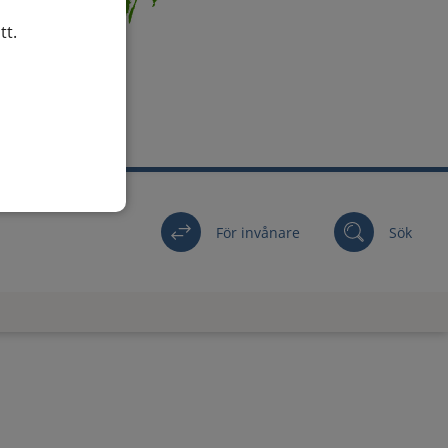
tt.
För invånare
Sök