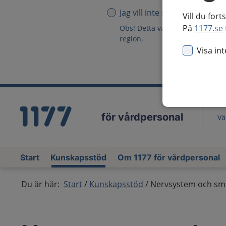
Jag vill inte se någon region
Vill du fort
På
1177.se
Obs! Detta val innebär att du in
region.
Visa in
för vårdpersonal
Vä
Start
Kunskapsstöd
Om 1177 för vårdpersonal
Du är här:
Start
Kunskapsstöd
Nervsystem och sm