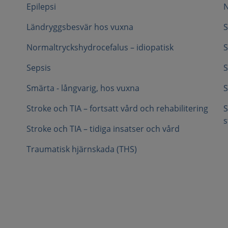
Epilepsi
N
Ländryggsbesvär hos vuxna
S
Normaltryckshydrocefalus – idiopatisk
S
Sepsis
S
Smärta - långvarig, hos vuxna
S
Stroke och TIA – fortsatt vård och rehabilitering
S
s
Stroke och TIA – tidiga insatser och vård
Traumatisk hjärnskada (THS)