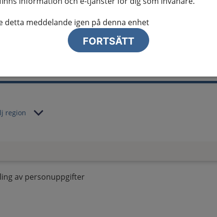
finns information och e-tjänster för dig som invånare.
al information
te detta meddelande igen på denna enhet
te ser regionalt innehåll och viktig information som gäller just din
FORTSÄTT
lj region
ing av personuppgifter