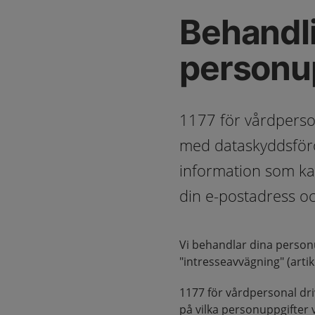
Behandl
personu
1177 för vårdperso
med dataskyddsföro
information som kan
din e-postadress oc
Vi behandlar dina person
"intresseavvägning" (artike
1177 för vårdpersonal driv
på vilka personuppgifter v