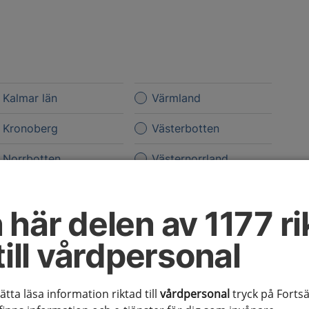
Kalmar län
Värmland
Kronoberg
Västerbotten
Norrbotten
Västernorrland
Skåne
Västmanland
 här delen av 1177 ri
Stockholms län
Västra Götaland
till vårdpersonal
Sörmland
Örebro län
Uppsala län
Östergötland
sätta läsa information riktad till
vårdpersonal
tryck på Fortsä