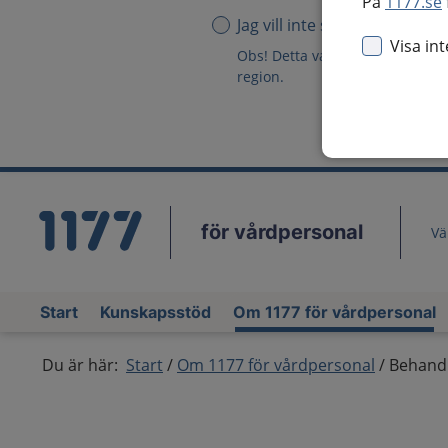
På
1177.se
Jag vill inte se någon region
Visa in
Obs! Detta val innebär att du in
region.
för vårdpersonal
Vä
Start
Kunskapsstöd
Om 1177 för vårdpersonal
Du är här:
Start
Om 1177 för vårdpersonal
Behandl