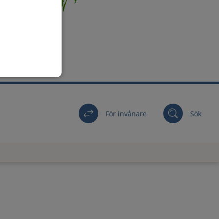
För invånare
Sök