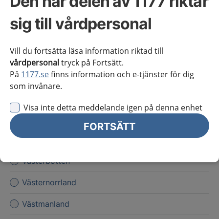
Den här delen av 1177 riktar
Kronoberg
sig till vårdpersonal
Norrbotten
Vill du fortsätta läsa information riktad till
Skåne
vårdpersonal
tryck på Fortsätt.
På
1177.se
finns information och e-tjänster för dig
Stockholms län
som invånare.
Sörmland
Visa inte detta meddelande igen på denna enhet
Uppsala län
FORTSÄTT
Värmland
Västerbotten
Västernorrland
Västmanland