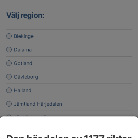
Välj region:
Blekinge
Dalarna
Gotland
Gävleborg
Halland
Jämtland Härjedalen
Jönköpings län
Kalmar län