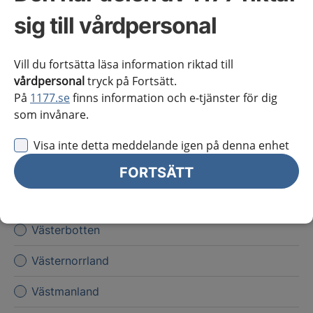
Kronoberg
sig till vårdpersonal
Norrbotten
Vill du fortsätta läsa information riktad till
Skåne
vårdpersonal
tryck på Fortsätt.
På
1177.se
finns information och e-tjänster för dig
Stockholms län
som invånare.
Sörmland
Visa inte detta meddelande igen på denna enhet
Uppsala län
FORTSÄTT
Värmland
Västerbotten
Västernorrland
Västmanland