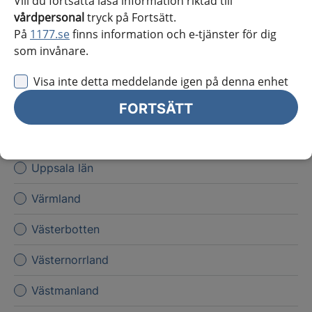
Vill du fortsätta läsa information riktad till
Kronoberg
vårdpersonal
tryck på Fortsätt.
På
1177.se
finns information och e-tjänster för dig
Norrbotten
som invånare.
Skåne
Visa inte detta meddelande igen på denna enhet
Stockholms län
FORTSÄTT
Sörmland
Uppsala län
Värmland
Västerbotten
Västernorrland
Västmanland