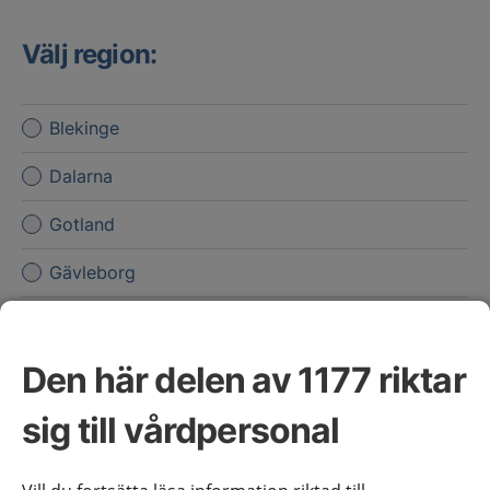
Välj region:
Blekinge
Dalarna
Gotland
Gävleborg
Halland
Jämtland Härjedalen
Den här delen av 1177 riktar
Jönköpings län
sig till vårdpersonal
Kalmar län