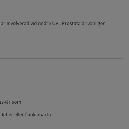
är involverad vid nedre UVI. Prostata är vanligen
esvär som
 feber eller flanksmärta