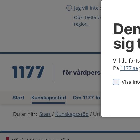
Jag vill inte se någon region
Obs! Detta val innebär att du in
Den
region.
sig 
Vill du fort
På
1177.se
för vårdpersonal
Vä
Visa in
Start
Kunskapsstöd
Om 1177 för vårdpersonal
Du är här:
Start
Kunskapsstöd
Urinvägsinfektion 