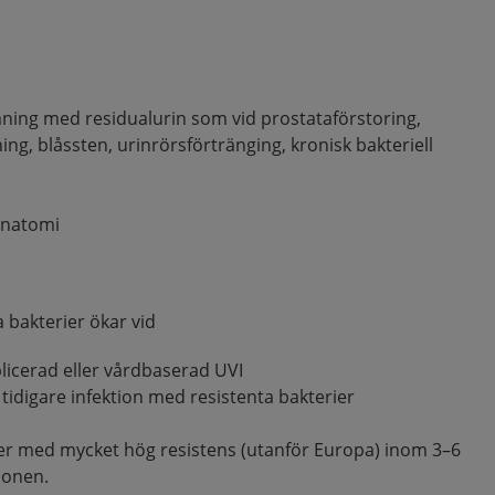
mning med residualurin som vid prostataförstoring,
g, blåssten, urinrörsförtränging, kronisk bakteriell
anatomi
a bakterier ökar vid
licerad eller vårdbaserad UVI
 tidigare infektion med resistenta bakterier
nder med mycket hög resistens (utanför Europa) inom 3–6
ionen.