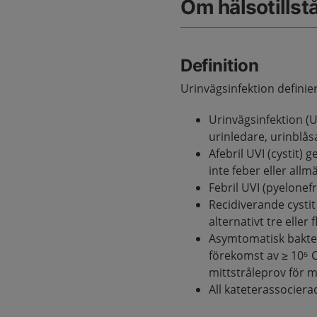
Om hälsotillst
Definition
Urinvägsinfektion definier
Urinvägsinfektion (U
urinledare, urinblås
Afebril UVI (cystit)
inte feber eller all
Febril UVI (pyelonef
Recidiverande cystit
alternativt tre eller 
Asymtomatisk bakter
förekomst av ≥ 10⁵ 
mittstråleprov för 
All kateterassociera