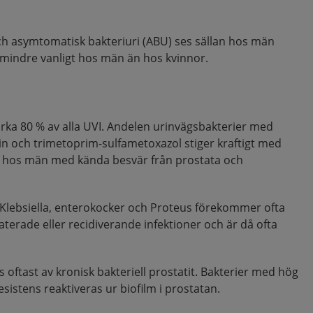
och asymtomatisk bakteriuri (ABU) ses sällan hos män
r mindre vanligt hos män än hos kvinnor.
cirka 80 % av alla UVI. Andelen urinvägsbakterier med
in och trimetoprim-sulfametoxazol stiger kraftigt med
g hos män med kända besvär från prostata och
lebsiella, enterokocker och Proteus förekommer ofta
aterade eller recidiverande infektioner och är då ofta
 oftast av kronisk bakteriell prostatit. Bakterier med hög
sistens reaktiveras ur biofilm i prostatan.