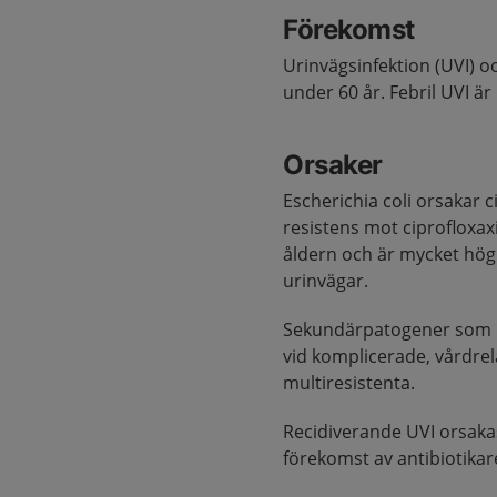
Förekomst
Urinvägsinfektion (UVI) 
under 60 år. Febril UVI ä
Orsaker
Escherichia coli orsakar 
resistens mot ciprofloxax
åldern och är mycket hö
urinvägar.
Sekundärpatogener som K
vid komplicerade, vårdrel
multiresistenta.
Recidiverande UVI orsakas
förekomst av antibiotikare