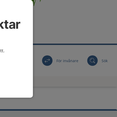
ktar
tt.
För invånare
Sök