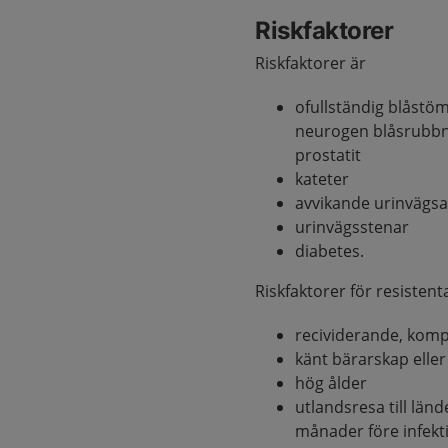
Riskfaktorer
Riskfaktorer är
ofullständig blåstö
neurogen blåsrubbnin
prostatit
kateter
avvikande urinvägs
urinvägsstenar
diabetes.
Riskfaktorer för resistent
recividerande, komp
känt bärarskap eller
hög ålder
utlandsresa till lä
månader före infekt