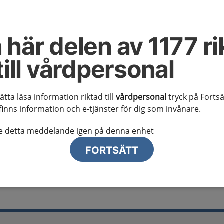
al information
te ser regionalt innehåll och viktig information som gäller just din
 här delen av 1177 ri
till vårdpersonal
sätta läsa information riktad till
vårdpersonal
tryck på Fortsä
finns information och e-tjänster för dig som invånare.
lj region
te detta meddelande igen på denna enhet
FORTSÄTT
hos män