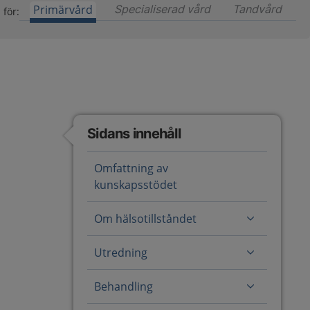
Primärvård
Specialiserad vård
Innehåll för special
Tandvård
Inneh
 för:
Sidans innehåll
Omfattning av
kunskapsstödet
Om hälsotillståndet
Utredning
Behandling