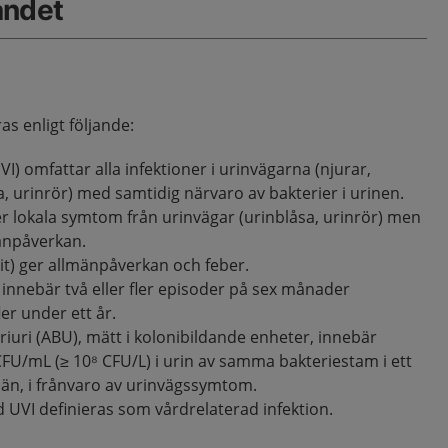
åndet
as enligt följande:
VI) omfattar alla infektioner i urinvägarna (njurar,
a, urinrör) med samtidig närvaro av bakterier i urinen.
 ger lokala symtom från urinvägar (urinblåsa, urinrör) men
mänpåverkan.
rit) ger allmänpåverkan och feber.
 innebär två eller fler episoder på sex månader
fler under ett år.
iuri (ABU), mätt i kolonibildande enheter, innebär
CFU/mL (≥ 10⁸ CFU/L) i urin av samma bakteriestam i ett
män, i frånvaro av urinvägssymtom.
d UVI definieras som vårdrelaterad infektion.