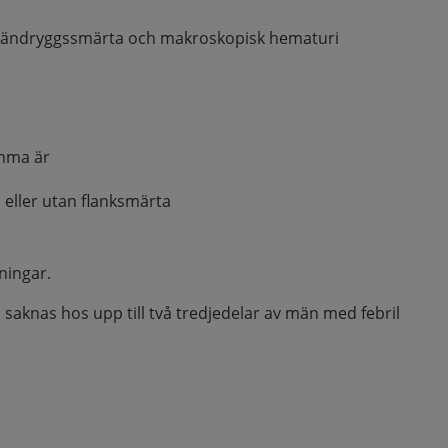
ländryggssmärta och makroskopisk hematuri
mma är
eller utan flanksmärta
ningar.
aknas hos upp till två tredjedelar av män med febril