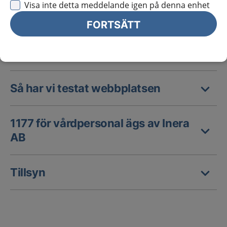
Visa inte detta meddelande igen på denna enhet
Hur tillgänglig är webbplatsen?
FORTSÄTT
Innehåll som inte är tillgängligt
Så har vi testat webbplatsen
1177 för vårdpersonal ägs av Inera
AB
Tillsyn