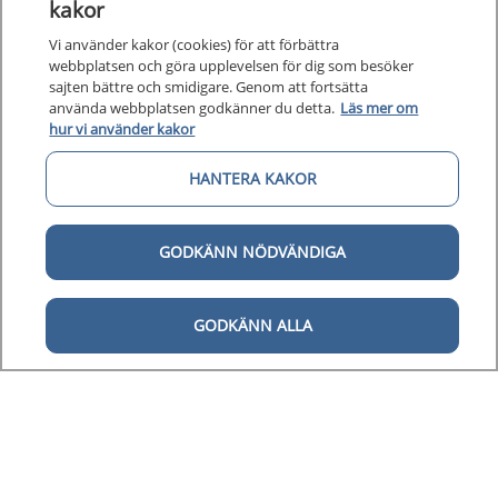
kakor
Vi använder kakor (cookies) för att förbättra
webbplatsen och göra upplevelsen för dig som besöker
sajten bättre och smidigare. Genom att fortsätta
använda webbplatsen godkänner du detta.
Läs mer om
hur vi använder kakor
Kunska
HANTERA KAKOR
Kunskapsstöd
Om 1177
Om 1177 för vårdpersonal
GODKÄNN NÖDVÄNDIGA
Digital 
Digital tillgänglighet
GODKÄNN ALLA
Till startsidan för 1177 för v
för vårdpersonal