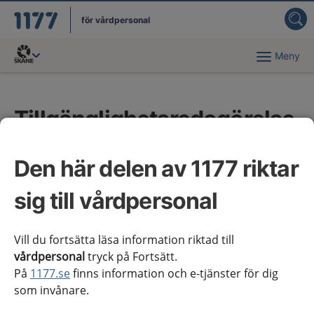
för vårdpersonal
Meny
Du har valt region
Skåne
.
Tillgänglighetsredogörelse
Vi vill att alla ska kunna använda 1177 för
Den här delen av 1177 riktar
vårdpersonal. Det gäller även dig som använder
sig till vårdpersonal
olika hjälpmedel för att ta del av innehållet. Här
finns information om de brister som vi känner till
och arbetar med att åtgärda.
Vill du fortsätta läsa information riktad till
vårdpersonal
tryck på Fortsätt.
På
1177.se
finns information och e-tjänster för dig
För att lämna synpunkter för sådant som inte
som invånare.
fungerar för dig kan du kontakta
redaktionen
.