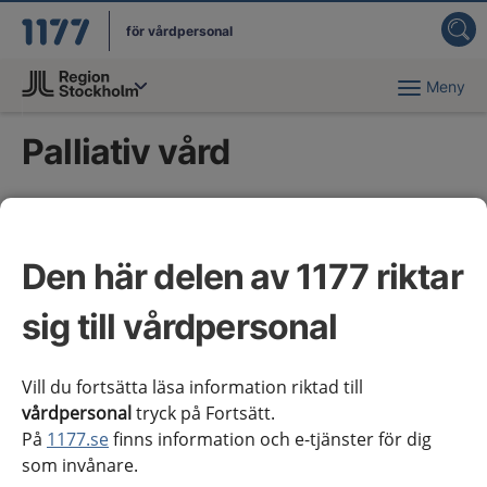
för vårdpersonal
Meny
Du har valt region
Stockholms län
.
Palliativ vård
Kliniska kunskapsstöd
Den här delen av 1177 riktar
ALS, handläggning vid andningspåverkan
sig till vårdpersonal
Andningsbesvär, palliativ vård
Hjärtsvikt
Vill du fortsätta läsa information riktad till
vårdpersonal
tryck på Fortsätt.
Hyperkalcemi, palliativ vård
På
1177.se
finns information och e-tjänster för dig
som invånare.
Illamående, palliativ vård