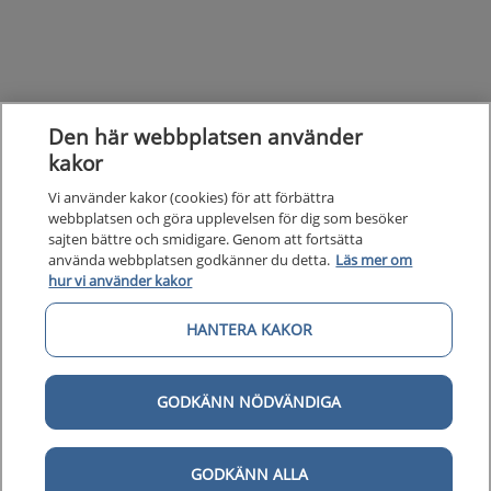
Den här webbplatsen använder
kakor
Vi använder kakor (cookies) för att förbättra
webbplatsen och göra upplevelsen för dig som besöker
sajten bättre och smidigare. Genom att fortsätta
använda webbplatsen godkänner du detta.
Läs mer om
hur vi använder kakor
Kunska
Kunskapsstöd
HANTERA KAKOR
Om 1177
Om 1177 för vårdpersonal
GODKÄNN NÖDVÄNDIGA
Digital 
Digital tillgänglighet
GODKÄNN ALLA