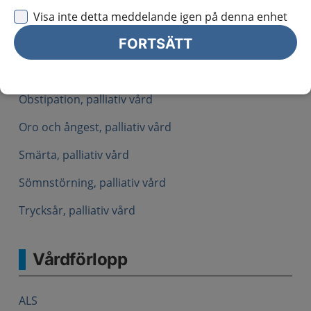
Konfusion, palliativ vård
Visa inte detta meddelande igen på denna enhet
FORTSÄTT
Lymfödem, palliativ vård
Munbesvär, palliativ vård
Obstipation, palliativ vård
Oro och ångest, palliativ vård
Smärta, palliativ vård
Sömnstörning, palliativ vård
Trycksår, palliativ vård
Vårdförlopp
ALS