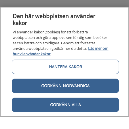
Den här webbplatsen använder
kakor
Vi använder kakor (cookies) för att förbättra
webbplatsen och göra upplevelsen för dig som besöker
sajten bättre och smidigare. Genom att fortsätta
använda webbplatsen godkänner du detta.
Läs mer om
hur vi använder kakor
Kunska
Kunskapsstöd
HANTERA KAKOR
Om 1177
Om 1177 för vårdpersonal
GODKÄNN NÖDVÄNDIGA
Digital 
Digital tillgänglighet
GODKÄNN ALLA