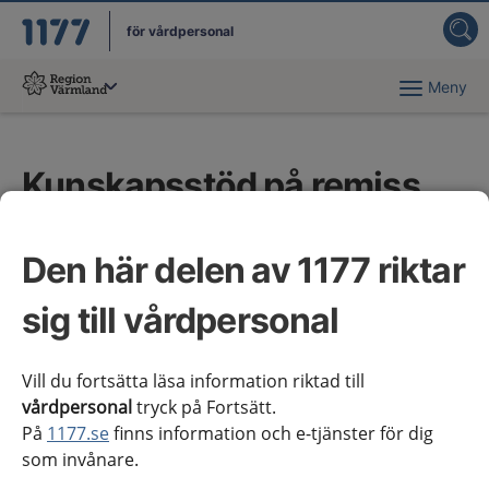
för vårdpersonal
Meny
Du har valt region
Värmland
.
Kunskapsstöd på remiss
eller synpunktsinhämtning
Den här delen av 1177 riktar
För att säkerställa kunskapsstödens kvalitet finns
ett system med nationella remisser och
sig till vårdpersonal
synpunktsinhämtningar.
Vill du fortsätta läsa information riktad till
På webbplatsen
Nationellt system för
vårdpersonal
tryck på Fortsätt.
kunskapsstyrning hälso- och sjukvård
finns aktuella
På
1177.se
finns information och e-tjänster för dig
nationella remisser inom kunskapsstyrningssystemet.
som invånare.
Observera att sidan även innehåller remisser från