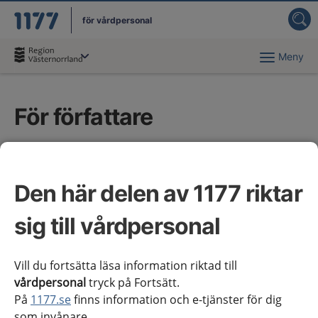
för vårdpersonal
Meny
Du har valt region
Västernorrland
.
För författare
Här finns stödmaterial och information till
författare som arbetar i nationella arbetsgrupper
Den här delen av 1177 riktar
(NAG) med vårdförlopp och kliniska
kunskapsstöd, samt för dem som arbetar med
sig till vårdpersonal
regionala tillägg till de kliniska kunskapsstöden.
Vill du fortsätta läsa information riktad till
vårdpersonal
tryck på Fortsätt.
På
1177.se
finns information och e-tjänster för dig
som invånare.