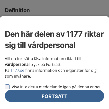
Definition
Fimosis innebär en förträngning av förhudens
öppning, vilket förhindrar retraktion över ollonet.
Fysiologisk fimosis
är vanligt och förekommer hos 90
Den här delen av 1177 riktar
% av nyfödda pojkar, förhuden blir gradvis större med
tiden och hos de flesta försvinner tillståndet spontant
sig till vårdpersonal
innan puberteten. Vid 10 års ålder kvarstår tillståndet
hos 5 %.
Äkta fimosis
kännetecknas av en ärrig, stram
Vill du fortsätta läsa information riktad till
ring i förhuden och kan orsakas av upprepad
vårdpersonal
tryck på Fortsätt.
tänjning, inflammation, sår eller sprickor.
På
1177.se
finns information och e-tjänster för dig
som invånare.
Utredning
Visa inte detta meddelande igen på denna enhet
FORTSÄTT
Symtom
Sned stråle och ballonering av förhuden är vanligt