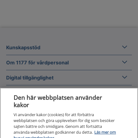
Kunska
Kunskapsstöd
Om 1177
Om 1177 för vårdpersonal
Digital 
Digital tillgänglighet
Den här webbplatsen använder
kakor
Vi använder kakor (cookies) för att förbättra
Till startsidan för 1177 för v
webbplatsen och göra upplevelsen för dig som besöker
för vårdpersonal
sajten bättre och smidigare. Genom att fortsätta
använda webbplatsen godkänner du detta.
Läs mer om
1177 för vårdpersonal samlar information