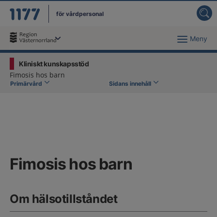
för vårdpersonal
Meny
Du har valt region
Västernorrland
.
Kliniskt kunskapsstöd
Fimosis hos barn
Primärvård
Sidans innehåll
Fimosis hos barn
Om hälsotillståndet