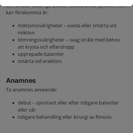
och brukar sällan ge besvär. Besvärande symtom som
kan förekomma är:
miktionssvårigheter – sveda eller smärta vid
miktion
tömningssvårigheter – svag stråle med behov
att krysta och efterdropp
upprepade balaniter
smärta vid erektion.
Anamnes
Ta anamnes avseende:
debut – spontant eller efter tidigare balaniter
eller sår
tidigare behandling eller kirurgi av fimosis.