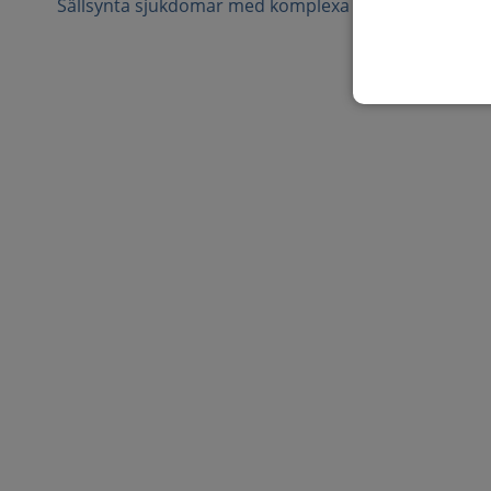
Sällsynta sjukdomar med komplexa vårdbehov
2
P