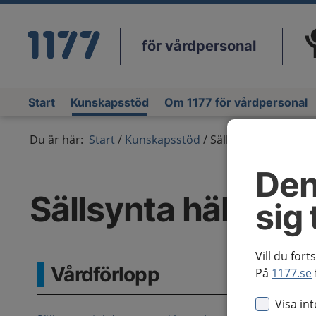
för vårdpersonal
Du
Start
Kunskapsstöd
Om 1177 för vårdpersonal
Du är här:
Start
Kunskapsstöd
Sällsynta hälsotills
Den
Sällsynta hälsotil
sig 
Vill du fort
Vårdförlopp
På
1177.se
Visa in