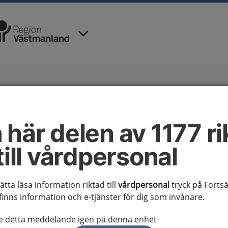
 har valt region
Västmanland
.
tånd
 här delen av 1177 ri
lstånd
till vårdpersonal
sätta läsa information riktad till
vårdpersonal
tryck på Fortsä
Vårdprogram
finns information och e-tjänster för dig som invånare.
te detta meddelande igen på denna enhet