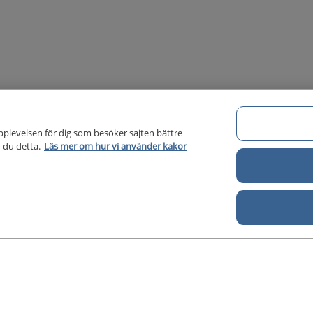
pplevelsen för dig som besöker sajten bättre
 du detta.
Läs mer om hur vi använder kakor
Om 1177 för vårdpersonal
Di
Om 1177 för vårdpersonal
För författare
Kontakt
About us