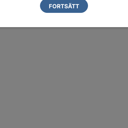
2q11-deletionssyndromet
FORTSÄTT
rader-Willis syndrom (PWS)