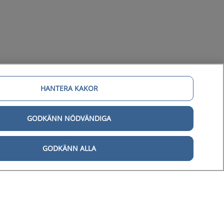
HANTERA KAKOR
GODKÄNN NÖDVÄNDIGA
gital tillgänglighet
GODKÄNN ALLA
Tillgänglighetsredogörelse
Behandling av personuppgifter
Hantering av kakor