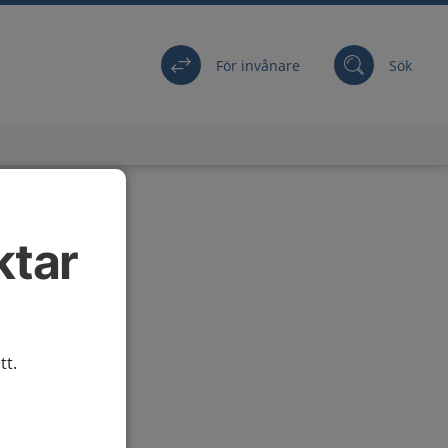
För invånare
Sök
ktar
tt.