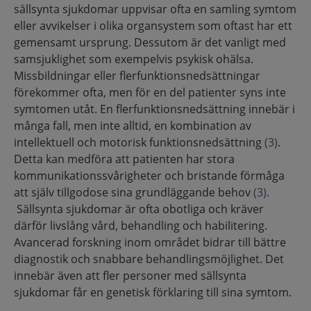
sällsynta sjukdomar uppvisar ofta en samling symtom
eller avvikelser i olika organsystem som oftast har ett
gemensamt ursprung. Dessutom är det vanligt med
samsjuklighet som exempelvis psykisk ohälsa.
Missbildningar eller flerfunktionsnedsättningar
förekommer ofta, men för en del patienter syns inte
symtomen utåt. En flerfunktionsnedsättning innebär i
många fall, men inte alltid, en kombination av
intellektuell och motorisk funktionsnedsättning
(3)
.
Detta kan medföra att patienten har stora
kommunikationssvårigheter och bristande förmåga
att själv tillgodose sina grundläggande behov
(3)
.
Sällsynta sjukdomar är ofta obotliga och kräver
därför livslång vård, behandling och habilitering.
Avancerad forskning inom området bidrar till bättre
diagnostik och snabbare behandlingsmöjlighet. Det
innebär även att fler personer med sällsynta
sjukdomar får en genetisk förklaring till sina symtom.