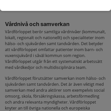
beskrivning av kriterier för omfattningen finns under
rubriken Ingång och utgång.
Vårdnivå och samverkan
Vårdförloppet berör samtliga vårdnivåer (kommunalt,
lokalt, regionalt och nationellt) och specialiteter inom
hälso- och sjukvården samt tandvården. Det betyder
att vårdförloppet omfattar patienter inom barn- och
vuxensjukvård i såväl kommun som region.
Vårdförloppet utgår från ett systematiskt arbetssätt
med vårdkedjor och multidisciplinära team.
Vårdförloppet förutsätter samverkan inom hälso- och
sjukvården samt tandvården. Det är även viktigt med
samverkan med andra aktörer som exempelvis social
omsorg, skola, försäkringskassa, arbetsförmedling
och andra relevanta myndigheter. Vårdförloppet
knyter an till övriga nationella och europeiska