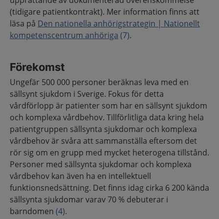
upprättande av dokumenterad överenskommelse
(tidigare patientkontrakt). Mer information finns att
läsa på
Den nationella anhörigstrategin | Nationellt
kompetenscentrum anhöriga
(7)
.
Förekomst
Ungefär 500 000 personer beräknas leva med en
sällsynt sjukdom i Sverige. Fokus för detta
vårdförlopp är patienter som har en sällsynt sjukdom
och komplexa vårdbehov. Tillförlitliga data kring hela
patientgruppen sällsynta sjukdomar och komplexa
vårdbehov är svåra att sammanställa eftersom det
rör sig om en grupp med mycket heterogena tillstånd.
Personer med sällsynta sjukdomar och komplexa
vårdbehov kan även ha en intellektuell
funktionsnedsättning. Det finns idag cirka 6 200 kända
sällsynta sjukdomar varav 70 % debuterar i
barndomen
(4)
.