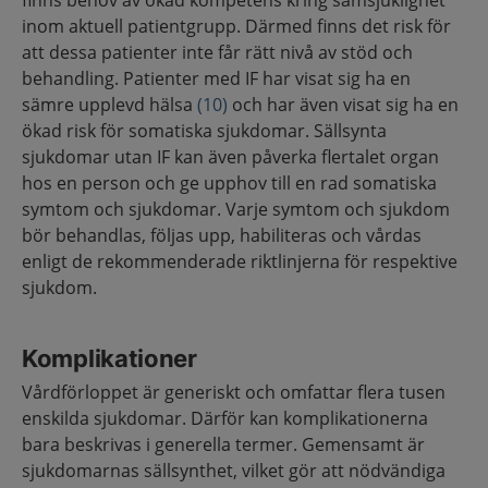
finns behov av ökad kompetens kring samsjuklighet
inom aktuell patientgrupp. Därmed finns det risk för
att dessa patienter inte får rätt nivå av stöd och
behandling. Patienter med IF har visat sig ha en
sämre upplevd hälsa
(10)
och har även visat sig ha en
ökad risk för somatiska sjukdomar. Sällsynta
sjukdomar utan IF kan även påverka flertalet organ
hos en person och ge upphov till en rad somatiska
symtom och sjukdomar. Varje symtom och sjukdom
bör behandlas, följas upp, habiliteras och vårdas
enligt de rekommenderade riktlinjerna för respektive
sjukdom.
Komplikationer
Vårdförloppet är generiskt och omfattar flera tusen
enskilda sjukdomar. Därför kan komplikationerna
bara beskrivas i generella termer. Gemensamt är
sjukdomarnas sällsynthet, vilket gör att nödvändiga