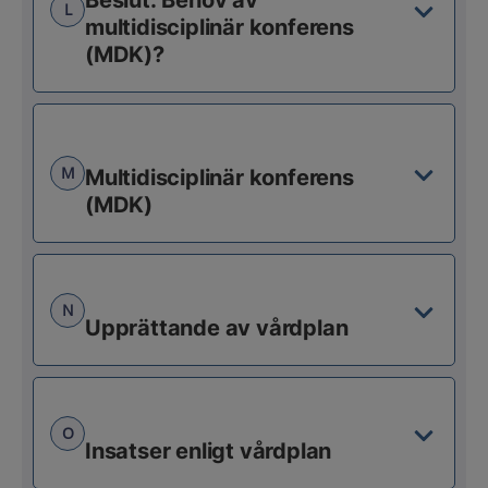
Beslut: Behov av
L
multidisciplinär konferens
(MDK)?
M
Multidisciplinär konferens
(MDK)
N
Upprättande av vårdplan
O
Insatser enligt vårdplan