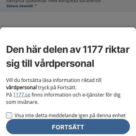
Sällsynta sjukdomar med komplexa vårdbehov
Sidans innehåll
Den här delen av 1177 riktar
Sällsynta sjukdomar med
sig till vårdpersonal
komplexa vårdbehov
Vill du fortsätta läsa information riktad till
vårdpersonal
tryck på Fortsätt.
Omfattning av kunskapsstödet
På
1177.se
finns information och e-tjänster för dig
som invånare.
Vårdförloppet inleds vid misstänkt eller fastställd
Visa inte detta meddelande igen på denna enhet
sällsynt sjukdom med komplext vårdbehov hos såväl
barn som vuxna och avslutas om det komplexa
FORTSÄTT
vårdbehovet inte längre föreligger. En fullständig