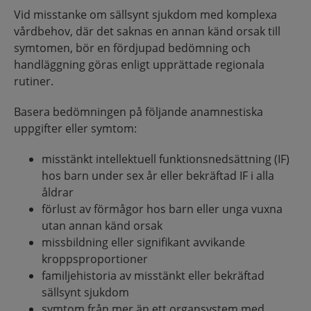
Vid misstanke om sällsynt sjukdom med komplexa
vårdbehov, där det saknas en annan känd orsak till
symtomen, bör en fördjupad bedömning och
handläggning göras enligt upprättade regionala
rutiner.
Basera bedömningen på följande anamnestiska
uppgifter eller symtom:
misstänkt intellektuell funktionsnedsättning (IF)
hos barn under sex år eller bekräftad IF i alla
åldrar
förlust av förmågor hos barn eller unga vuxna
utan annan känd orsak
missbildning eller signifikant avvikande
kroppsproportioner
familjehistoria av misstänkt eller bekräftad
sällsynt sjukdom
symtom från mer än ett organsystem med