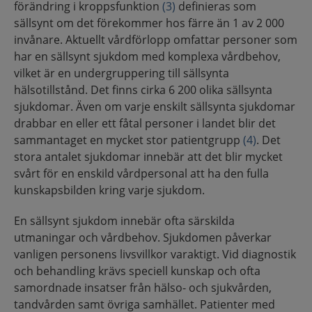
förändring i kroppsfunktion
(3)
definieras som
sällsynt om det förekommer hos färre än 1 av 2 000
invånare. Aktuellt vårdförlopp omfattar personer som
har en sällsynt sjukdom med komplexa vårdbehov,
vilket är en undergruppering till sällsynta
hälsotillstånd. Det finns cirka 6 200 olika sällsynta
sjukdomar. Även om varje enskilt sällsynta sjukdomar
drabbar en eller ett fåtal personer i landet blir det
sammantaget en mycket stor patientgrupp
(4)
. Det
stora antalet sjukdomar innebär att det blir mycket
svårt för en enskild vårdpersonal att ha den fulla
kunskapsbilden kring varje sjukdom.
En sällsynt sjukdom innebär ofta särskilda
utmaningar och vårdbehov. Sjukdomen påverkar
vanligen personens livsvillkor varaktigt. Vid diagnostik
och behandling krävs speciell kunskap och ofta
samordnade insatser från hälso- och sjukvården,
tandvården samt övriga samhället. Patienter med