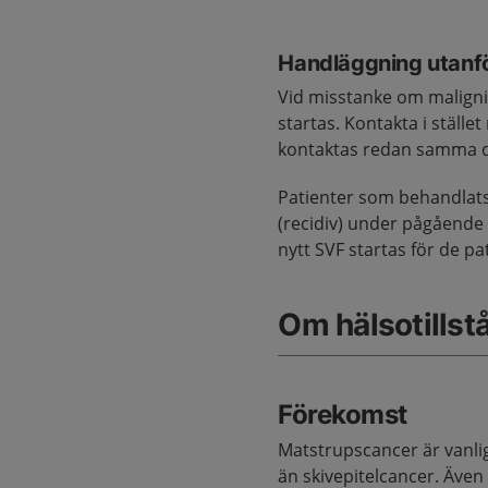
Handläggning utanfö
Vid misstanke om maligni
startas. Kontakta i ställe
kontaktas redan samma d
Patienter som behandlats 
(recidiv) under pågående 
nytt SVF startas för de pa
Om hälsotillst
Förekomst
Matstrupscancer är vanli
än skivepitelcancer. Äv