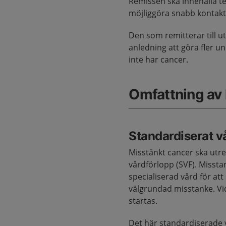
Remissen ska innehålla te
möjliggöra snabb kontakt
Den som remitterar till u
anledning att göra fler u
inte har cancer.
Omfattning av
Standardiserat v
Misstänkt cancer ska utre
vårdförlopp (SVF). Misst
specialiserad vård för att
välgrundad misstanke. Vi
startas.
Det här standardiserade 