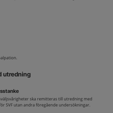
alpation.
d utredning
isstanke
väljsvårigheter ska remitteras till utredning med
för SVF utan andra föregående undersökningar.