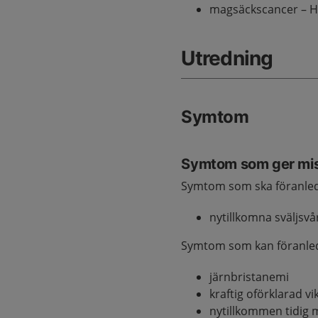
magsäckscancer – He
Utredning
Symtom
Symtom som ger mi
Symtom som ska föranled
nytillkomna sväljsvå
Symtom som kan föranled
järnbristanemi
kraftig oförklarad v
nytillkommen tidig 