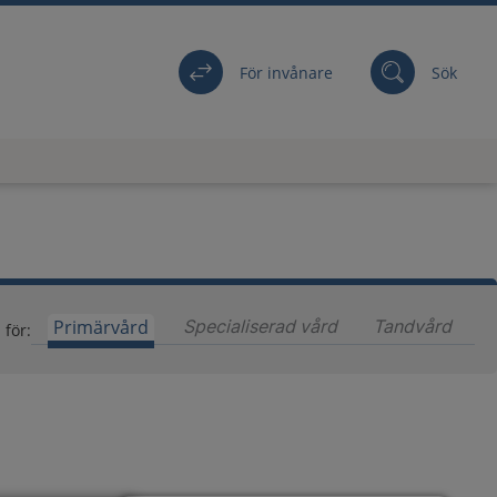
För invånare
Sök
Primärvård
Specialiserad vård
Innehåll för special
Tandvård
Inneh
 för: