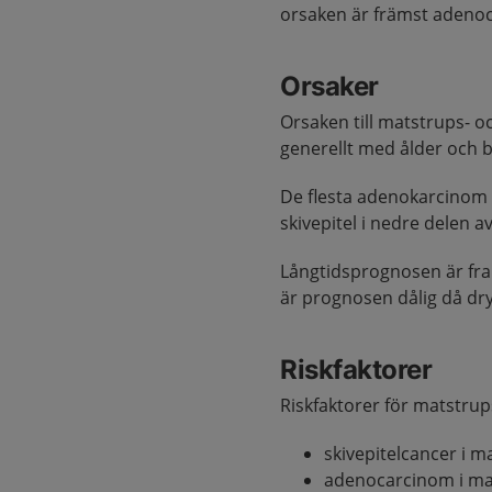
orsaken är främst adeno
Orsaker
Orsaken till matstrups- o
generellt med ålder och b
De flesta adenokarcinom 
skivepitel i nedre delen 
Långtidsprognosen är fra
är prognosen dålig då dryg
Riskfaktorer
Riskfaktorer för matstru
skivepitelcancer i m
adenocarcinom i mat