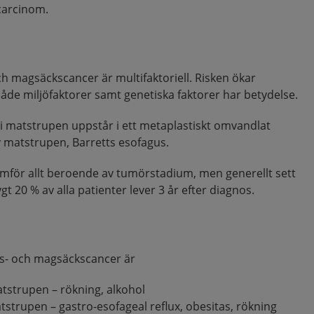
carcinom.
ch magsäckscancer är multifaktoriell. Risken ökar
åde miljöfaktorer samt genetiska faktorer har betydelse.
i matstrupen uppstår i ett metaplastiskt omvandlat
av matstrupen, Barretts esofagus.
mför allt beroende av tumörstadium, men generellt sett
t 20 % av alla patienter lever 3 år efter diagnos.
ps- och magsäckscancer är
atstrupen – rökning, alkohol
strupen – gastro-esofageal reflux, obesitas, rökning