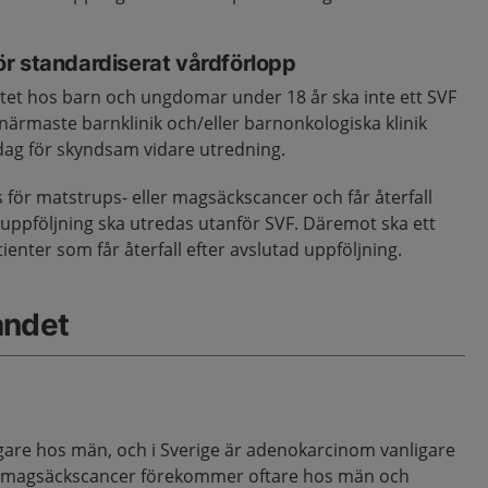
r standardiserat vårdförlopp
tet hos barn och ungdomar under 18 år ska inte ett SVF
t närmaste barnklinik och/eller barnonkologiska klinik
ag för skyndsam vidare utredning.
för matstrups- eller magsäckscancer och får återfall
uppföljning ska utredas utanför SVF. Däremot ska ett
tienter som får återfall efter avslutad uppföljning.
åndet
gare hos män, och i Sverige är adenokarcinom vanligare
en magsäckscancer förekommer oftare hos män och