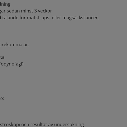
dning
gar sedan minst 3 veckor
d talande för matstrups- eller magsäckscancer.
örekomma är:
rta
(odynofagi)
.
e:
astroskopi och resultat av undersökning