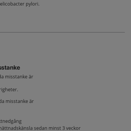
licobacter pylori.
sstanke
a misstanke är
righeter.
a misstanke är
iktnedgång
mättnadskänsla sedan minst 3 veckor