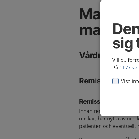
Matstru
Den
magsäc
sig 
Vårdnivå, samv
Vill du fort
På
1177.se
Remissrutiner
Visa in
Remiss för utrednin
Innan remiss för standard
önskar, har nytta av och 
patienten och eventuellt