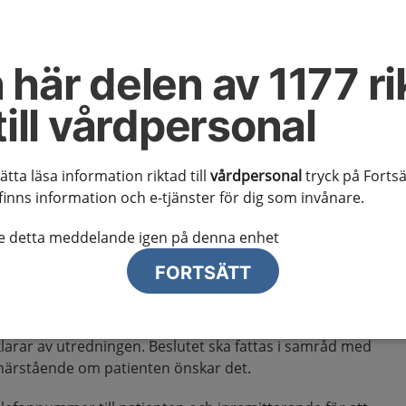
ps- och
 här delen av 1177 ri
kscancer
till vårdpersonal
erkan och remissrutiner
sätta läsa information riktad till
vårdpersonal
tryck på Fortsä
finns information och e-tjänster för dig som invånare.
te detta meddelande igen på denna enhet
FORTSÄTT
g
iserat vårdförlopp (SVF) skickas, beakta att patienten
klarar av utredningen. Beslutet ska fattas i samråd med
 närstående om patienten önskar det.