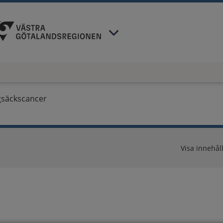
 har valt region
Västra Götaland
.
gsäckscancer
Visa innehåll