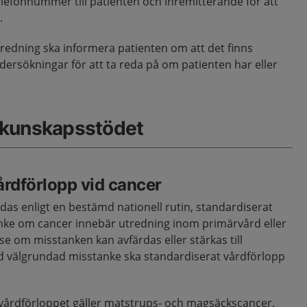
lefonnummer till patienten och inremitterande för att
.
tredning ska informera patienten om att det finns
ndersökningar för att ta reda på om patienten har eller
 kunskapsstödet
årdförlopp vid cancer
das enligt en bestämd nationell rutin, standardiserat
anke om cancer innebär utredning inom primärvård eller
 se om misstanken kan avfärdas eller stärkas till
d välgrundad misstanke ska standardiserat vårdförlopp
vårdförloppet gäller matstrups- och magsäckscancer.