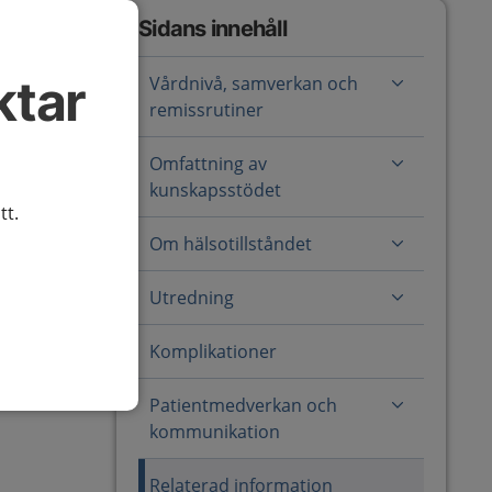
Sidans innehåll
ktar
Vårdnivå, samverkan och
remissrutiner
Omfattning av
kunskapsstödet
tt.
Om hälsotillståndet
Utredning
Komplikationer
Patientmedverkan och
kommunikation
Relaterad information