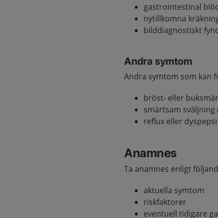
gastrointestinal blö
nytillkomna kräknin
bilddiagnostiskt fyn
Andra symtom
Andra symtom som kan f
bröst- eller buksmä
smärtsam sväljning 
reflux eller dyspepsi
Anamnes
Ta anamnes enligt följand
aktuella symtom
riskfaktorer
eventuell tidigare g