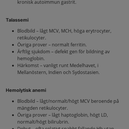
kronisk autoimmun gastrit.
Talassemi
Blodbild – lågt MCV, MCH, höga erytrocyter,
retikulocyter.
Övriga prover – normalt ferritin.
Ärftlig sjukdom – defekt gen för bildning av
hemoglobin.
Härkomst – vanligt runt Medelhavet, i
Mellanöstern, Indien och Sydostasien.
Hemolytisk anemi
Blodbild – lågt/normalt/högt MCV beroende på
mängden retikulocyter.
Övriga prover – lågt haptoglobin, högt LD,
normalt/högt bilirubrin.
Debut – ofta relativt snabbt fallande Hb utan