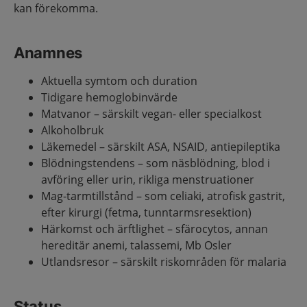
kan förekomma.
Anamnes
Aktuella symtom och duration
Tidigare hemoglobinvärde
Matvanor – särskilt vegan- eller specialkost
Alkoholbruk
Läkemedel – särskilt ASA, NSAID, antiepileptika
Blödningstendens – som näsblödning, blod i
avföring eller urin, rikliga menstruationer
Mag-tarmtillstånd – som celiaki, atrofisk gastrit,
efter kirurgi (fetma, tunntarmsresektion)
Härkomst och ärftlighet – sfärocytos, annan
hereditär anemi, talassemi, Mb Osler
Utlandsresor – särskilt riskområden för malaria
Status