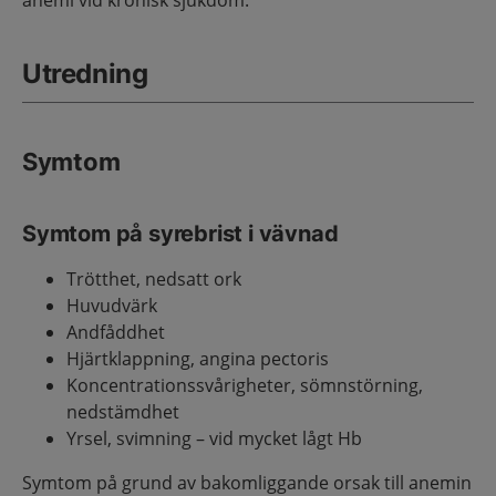
anemi vid kronisk sjukdom.
Utredning
Symtom
Symtom på syrebrist i vävnad
Trötthet, nedsatt ork
Huvudvärk
Andfåddhet
Hjärtklappning, angina pectoris
Koncentrationssvårigheter, sömnstörning,
nedstämdhet
Yrsel, svimning – vid mycket lågt Hb
Symtom på grund av bakomliggande orsak till anemin