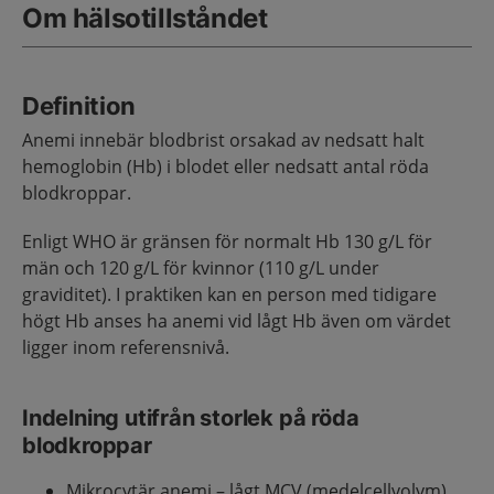
Om hälsotillståndet
Definition
Anemi innebär blodbrist orsakad av nedsatt halt
hemoglobin (Hb) i blodet eller nedsatt antal röda
blodkroppar.
Enligt WHO är gränsen för normalt Hb 130 g/L för
män och 120 g/L för kvinnor (110 g/L under
graviditet). I praktiken kan en person med tidigare
högt Hb anses ha anemi vid lågt Hb även om värdet
ligger inom referensnivå.
Indelning utifrån storlek på röda
blodkroppar
Mikrocytär anemi – lågt MCV (medelcellvolym)