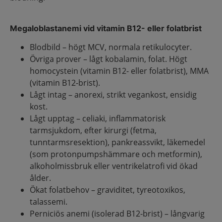
Megaloblastanemi vid vitamin B12- eller folatbrist
Blodbild – högt MCV, normala retikulocyter.
Övriga prover – lågt kobalamin, folat. Högt
homocystein (vitamin B12- eller folatbrist), MMA
(vitamin B12-brist).
Lågt intag – anorexi, strikt vegankost, ensidig
kost.
Lågt upptag – celiaki, inflammatorisk
tarmsjukdom, efter kirurgi (fetma,
tunntarmsresektion), pankreassvikt, läkemedel
(som protonpumpshämmare och metformin),
alkoholmissbruk eller ventrikelatrofi vid ökad
ålder.
Ökat folatbehov – graviditet, tyreotoxikos,
talassemi.
Perniciös anemi (isolerad B12-brist) – långvarig