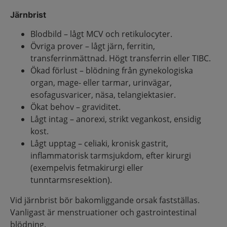
Järnbrist
Blodbild – lågt MCV och retikulocyter.
Övriga prover – lågt järn, ferritin,
transferrinmättnad. Högt transferrin eller TIBC.
Ökad förlust – blödning från gynekologiska
organ, mage- eller tarmar, urinvägar,
esofagusvaricer, näsa, telangiektasier.
Ökat behov – graviditet.
Lågt intag – anorexi, strikt vegankost, ensidig
kost.
Lågt upptag – celiaki, kronisk gastrit,
inflammatorisk tarmsjukdom, efter kirurgi
(exempelvis fetmakirurgi eller
tunntarmsresektion).
Vid järnbrist bör bakomliggande orsak fastställas.
Vanligast är menstruationer och gastrointestinal
blödning.