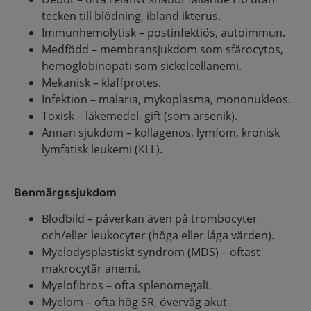
tecken till blödning, ibland ikterus.
Immunhemolytisk – postinfektiös, autoimmun.
Medfödd – membransjukdom som sfärocytos,
hemoglobinopati som sickelcellanemi.
Mekanisk – klaffprotes.
Infektion – malaria, mykoplasma, mononukleos.
Toxisk – läkemedel, gift (som arsenik).
Annan sjukdom – kollagenos, lymfom, kronisk
lymfatisk leukemi (KLL).
Benmärgssjukdom
Blodbild – påverkan även på trombocyter
och/eller leukocyter (höga eller låga värden).
Myelodysplastiskt syndrom (MDS) – oftast
makrocytär anemi.
Myelofibros – ofta splenomegali.
Myelom – ofta hög SR, överväg akut