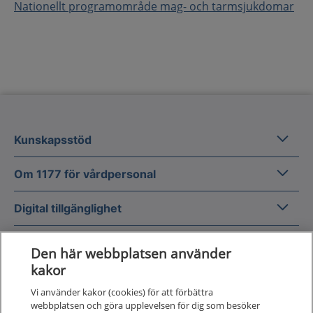
Nationellt programområde mag- och tarmsjukdomar
Kunska
Kunskapsstöd
Om 1177
Om 1177 för vårdpersonal
Digital 
Digital tillgänglighet
Den här webbplatsen använder
kakor
Vi använder kakor (cookies) för att förbättra
Till startsidan för 1177 för v
webbplatsen och göra upplevelsen för dig som besöker
för vårdpersonal