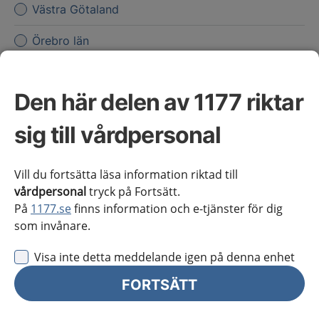
Västra Götaland
Örebro län
Östergötland
Den här delen av 1177 riktar
Jag vill inte se någon regional information
Obs! Detta val innebär att du inte ser regionalt innehåll
sig till vårdpersonal
och viktig information som gäller just din region.
Vill du fortsätta läsa information riktad till
Stäng regionsväljaren
Stäng
vårdpersonal
tryck på Fortsätt.
På
1177.se
finns information och e-tjänster för dig
som invånare.
för vårdpersonal
Visa inte detta meddelande igen på denna enhet
Välj region
Meny
FORTSÄTT
Kliniskt kunskapsstöd