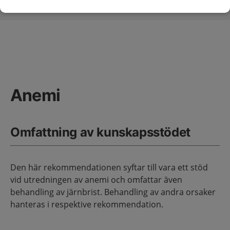
Anemi
Primärvård
Sidans innehåll
Anemi
Omfattning av kunskapsstödet
Den här rekommendationen syftar till vara ett stöd
vid utredningen av anemi och omfattar även
behandling av järnbrist. Behandling av andra orsaker
hanteras i respektive rekommendation.