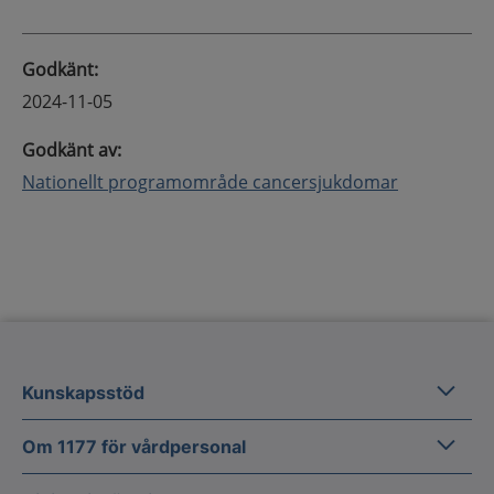
Godkänt
:
2024-11-05
Godkänt av
:
Nationellt programområde cancersjukdomar
Kunska
Kunskapsstöd
Om 1177
Om 1177 för vårdpersonal
Digital 