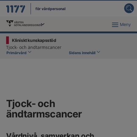
för vårdpersonal
Meny
Du har valt region
Västra Götaland
.
Kliniskt kunskapsstöd
Tjock- och ändtarmscancer
Primärvård
Sidans innehåll
Tjock- och
ändtarmscancer
Vårdnivå, samverkan och