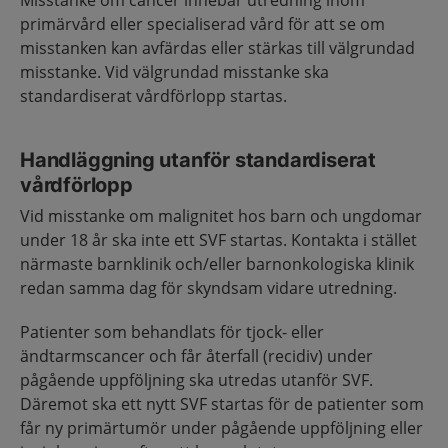
Misstanke om cancer innebär utredning inom
primärvård eller specialiserad vård för att se om
misstanken kan avfärdas eller stärkas till välgrundad
misstanke. Vid välgrundad misstanke ska
standardiserat vårdförlopp startas.
Handläggning utanför standardiserat
vårdförlopp
Vid misstanke om malignitet hos barn och ungdomar
under 18 år ska inte ett SVF startas. Kontakta i stället
närmaste barnklinik och/eller barnonkologiska klinik
redan samma dag för skyndsam vidare utredning.
Patienter som behandlats för tjock- eller
ändtarmscancer och får återfall (recidiv) under
pågående uppföljning ska utredas utanför SVF.
Däremot ska ett nytt SVF startas för de patienter som
får ny primärtumör under pågående uppföljning eller