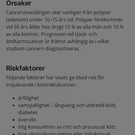
Orsaker
Cancerutvecklingen sker vanligen från polyper
(adenom) under 10–15 års tid. Polyper förekommer
vid 60 års ålder hos drygt 15 % av alla män och 10 %
av alla kvinnor. Prognosen vid tjock- och
ändtarmscancer är främst avhängig av i vilket
stadium cancern diagnostiseras.
Riskfaktorer
Följande faktorer har visats ge ökad risk för
insjuknande i kolorektalcancer:
ärftlighet
samsjuklighet – långvarig och utbredd kolit,
diabetes
övervikt
hög konsumtion av rött och processat kött
hög alkoholkonsumtion eller tobaksbruk.