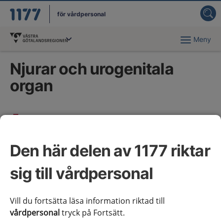
för vårdpersonal
Meny
Du har valt region
Västra Götaland
.
Njurar och urogenitala
organ
Kliniska kunskapsstöd
Den här delen av 1177 riktar
Bakteriell prostatit
sig till vårdpersonal
Benign prostatahyperplasi
Bäckenbottensmärtsyndrom hos man, kroniskt
Vill du fortsätta läsa information riktad till
Enures hos barn
vårdpersonal
tryck på Fortsätt.