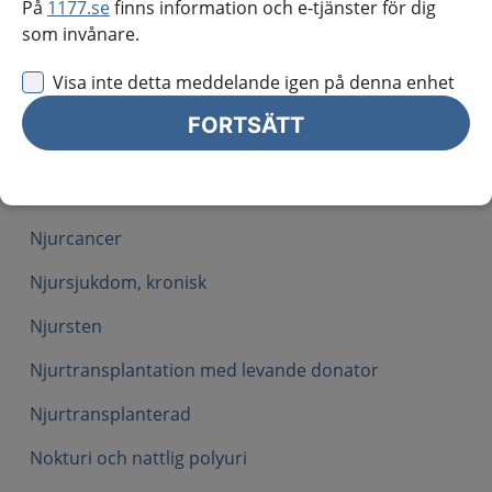
På
1177.se
finns information och e-tjänster för dig
Erektil dysfunktion
som invånare.
Fimosis hos barn
Visa inte detta meddelande igen på denna enhet
Hydrocele, spermatocele och varikocele
FORTSÄTT
Hypertoni
Hypogonadism hos män
Njurcancer
Njursjukdom, kronisk
Njursten
Njurtransplantation med levande donator
Njurtransplanterad
Nokturi och nattlig polyuri