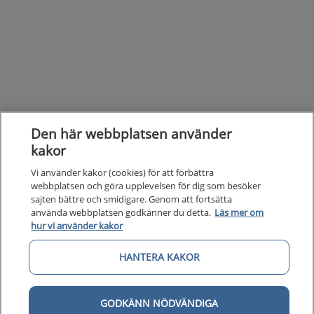
Den här webbplatsen använder
kakor
Kunska
Kunskapsstöd
Vi använder kakor (cookies) för att förbättra
webbplatsen och göra upplevelsen för dig som besöker
Om 1177
sajten bättre och smidigare. Genom att fortsätta
Om 1177 för vårdpersonal
använda webbplatsen godkänner du detta.
Läs mer om
hur vi använder kakor
Digital 
Digital tillgänglighet
HANTERA KAKOR
GODKÄNN NÖDVÄNDIGA