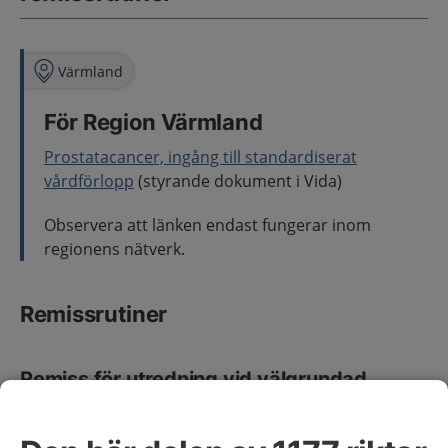
Värmland
För Region Värmland
Prostatacancer, ingång till standardiserat
vårdförlopp
(styrande dokument i Vida)
Observera att länken endast fungerar inom
regionens nätverk.
Remissrutiner
Remiss för utredning vid välgrundad
misstanke
Innan remiss för standardiserat vårdförlopp (SVF)