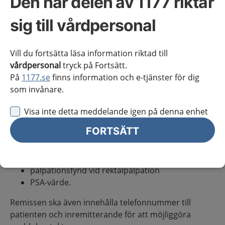
Den här delen av 1177 riktar
skickas, beakta att patienten önskar, har nytta av och
klarar av utredningen. Beslutet ska fattas i samråd
sig till vårdpersonal
med patienten och eventuellt närstående om
patienten önskar det.
Vill du fortsätta läsa information riktad till
Remiss vid välgrundad misstanke om prostatacancer
vårdpersonal
tryck på Fortsätt.
ska innehålla
På
1177.se
finns information och e-tjänster för dig
som invånare.
allmäntillstånd och samsjuklighet, särskilt om
patienten på grund av ålder eller samsjuklighet
Visa inte detta meddelande igen på denna enhet
kan behöva en individualiserad utredning
FORTSÄTT
tidigare sjukdomar och behandlingar, särskilt
om patienten nyligen haft en urinvägsinfektion
eller tidigare har utretts för prostatacancer
palpationsfynd vid rektalpalpation
PSA-värde.
Remissen ska även innehålla telefonnummer till
patienten och inremitterande för att möjliggöra