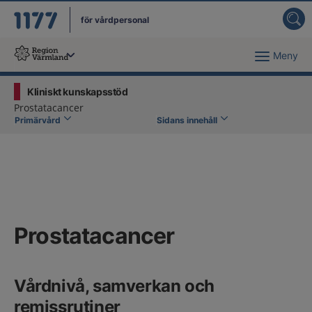
för vårdpersonal
Meny
Du har valt region
Värmland
.
Kliniskt kunskapsstöd
Prostatacancer
Primärvård
Sidans innehåll
Prostatacancer
Vårdnivå, samverkan och
remissrutiner