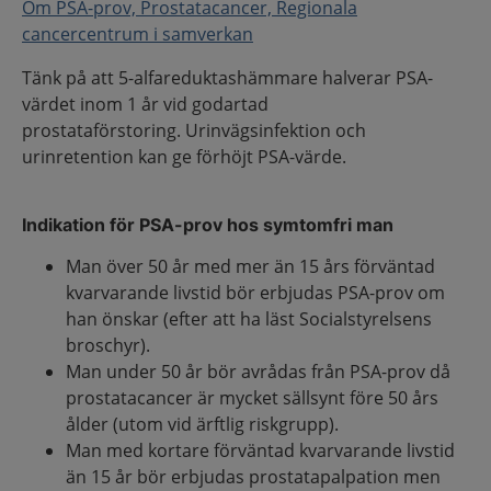
Om PSA-prov, Prostatacancer, Regionala
cancercentrum i samverkan
Tänk på att 5-alfareduktashämmare halverar PSA-
värdet inom 1 år vid godartad
prostataförstoring. Urinvägsinfektion och
urinretention kan ge förhöjt PSA-värde.
Indikation för PSA-prov hos symtomfri man
Man över 50 år med mer än 15 års förväntad
kvarvarande livstid bör erbjudas PSA-prov om
han önskar (efter att ha läst Socialstyrelsens
broschyr).
Man under 50 år bör avrådas från PSA-prov då
prostatacancer är mycket sällsynt före 50 års
ålder (utom vid ärftlig riskgrupp).
Man med kortare förväntad kvarvarande livstid
än 15 år bör erbjudas prostatapalpation men