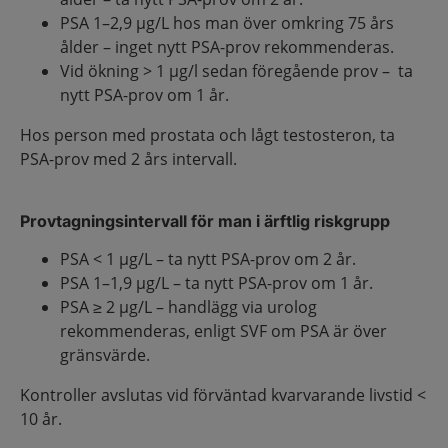
PSA 1–2,9 µg/L hos man över omkring 75 års
ålder – inget nytt PSA-prov rekommenderas.
Vid ökning > 1 µg/l sedan föregående prov – ta
nytt PSA-prov om 1 år.
Hos person med prostata och lågt testosteron, ta
PSA-prov med 2 års intervall.
Provtagningsintervall för man i ärftlig riskgrupp
PSA < 1 µg/L – ta nytt PSA-prov om 2 år.
PSA 1–1,9 µg/L – ta nytt PSA-prov om 1 år.
PSA ≥ 2 µg/L – handlägg via urolog
rekommenderas, enligt SVF om PSA är över
gränsvärde.
Kontroller avslutas vid förväntad kvarvarande livstid <
10 år.