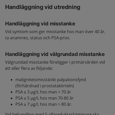
Handläggning vid utredning
Handläggning vid misstanke
Vid symtom som ger misstanke hos man över 40 år,
ta anamnes, status och PSA-prov.
Handläggning vid välgrundad misstanke
Välgrundad misstanke föreligger i primärvården vid
ett eller flera av följande:
malignitetsmisstänkt palpationsfynd
(förhårdnad i prostatakörteln)
PSA ≥ 3 µg/L hos man < 70 år
PSA ≥ 5 µg/L hos man 70-80 år
PSA ≥ 7 µg/L hos man > 80 år.
Vid behandling med 5-alfareduktashämmare ska