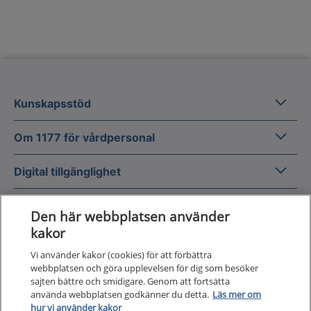
Kunska
Kunskapsstöd
Om 1177
Om 1177 för vårdpersonal
Digital 
Digital tillgänglighet
Den här webbplatsen använder
kakor
Vi använder kakor (cookies) för att förbättra
Till startsidan för 1177 för v
webbplatsen och göra upplevelsen för dig som besöker
för vårdpersonal
sajten bättre och smidigare. Genom att fortsätta
använda webbplatsen godkänner du detta.
Läs mer om
1177 för vårdpersonal samlar information
hur vi använder kakor