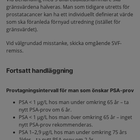
gränsvärdena halveras. Man som tidigare utretts för
prostatacancer kan ha ett individuellt definierat värde
som ska föranleda förnyad utredning (istället för
gränsvärdet).
Vid välgrundad misstanke, skicka omgående SVF-
remiss.
Fortsatt handläggning
Provtagningsintervall för man som önskar PSA-prov
PSA < 1 µg/L hos man under omkring 65 år – ta
nytt PSA-prov om 6 år.
PSA < 1 µg/L hos man över omkring 65 år – inget
nytt PSA-prov rekommenderas.
PSA 1–2,9 µg/L hos man under omkring 75 års
ålder – ta nytt PSA-prov om 2 år.