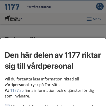
för vårdpersonal
Meny
Du har valt region
Dalarna
.
Behandling av
personuppgifter
Den här delen av 1177 riktar
1177 för vårdpersonal hanterar personuppgifter i
sig till vårdpersonal
enlighet med dataskyddsförordningen.
Personuppgifter är all information som kan
Vill du fortsätta läsa information riktad till
kopplas till dig. Det kan till exempel vara din e-
vårdpersonal
tryck på Fortsätt.
postadress och ditt namn.
På
1177.se
finns information och e-tjänster för dig
som invånare.
Vi behandlar dina personuppgifter med stöd av den