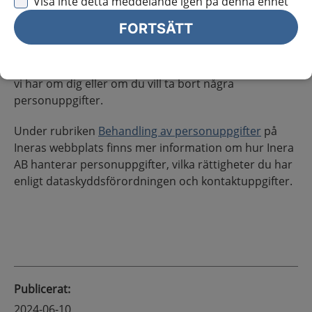
Visa inte detta meddelande igen på denna enhet
rättsliga grunden "intresseavvägning" (artikel 6.1 f) i
GDPR.
FORTSÄTT
1177 för vårdpersonal drivs av Inera AB. Du kan höra
av dig till Inera för att få reda på vilka personuppgifter
vi har om dig eller om du vill ta bort några
personuppgifter.
Under rubriken
Behandling av personuppgifter
på
Ineras webbplats finns mer information om hur Inera
AB hanterar personuppgifter, vilka rättigheter du har
enligt dataskyddsförordningen och kontaktuppgifter.
Publicerat
:
2024-06-10