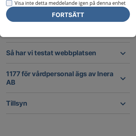
Visa inte detta meddelande igen på denna enhet
Hur tillgänglig är webbplatsen?
FORTSÄTT
Innehåll som inte är tillgängligt
Så har vi testat webbplatsen
1177 för vårdpersonal ägs av Inera
AB
Tillsyn