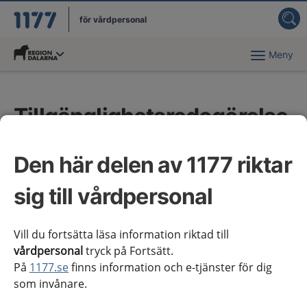
för vårdpersonal
Meny
Du har valt region
Dalarna
.
Tillgänglighetsredogörelse
Vi vill att alla ska kunna använda 1177 för
Den här delen av 1177 riktar
vårdpersonal. Det gäller även dig som använder
sig till vårdpersonal
olika hjälpmedel för att ta del av innehållet. Här
finns information om de brister som vi känner till
och arbetar med att åtgärda.
Vill du fortsätta läsa information riktad till
vårdpersonal
tryck på Fortsätt.
På
1177.se
finns information och e-tjänster för dig
För att lämna synpunkter för sådant som inte
som invånare.
fungerar för dig kan du kontakta
redaktionen
.