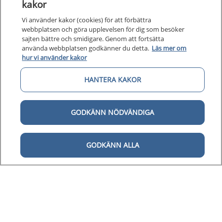
kakor
Vi använder kakor (cookies) för att förbättra
webbplatsen och göra upplevelsen för dig som besöker
sajten bättre och smidigare. Genom att fortsätta
använda webbplatsen godkänner du detta.
Läs mer om
hur vi använder kakor
Kunska
HANTERA KAKOR
Kunskapsstöd
Om 1177
Om 1177 för vårdpersonal
GODKÄNN NÖDVÄNDIGA
Digital 
Digital tillgänglighet
GODKÄNN ALLA
Till startsidan för 1177 för v
för vårdpersonal