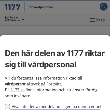
för vårdpersonal
Meny
Du har valt region
Gävleborg
.
Viktiga datum
Den här delen av 1177 riktar
De viktigaste datumen som NAG behöver förhålla
sig till är datum för granskningsrunda 2 (nationell
sig till vårdpersonal
remiss eller synpunktsinhämtning) och datum för
publicering.
Vill du fortsätta läsa information riktad till
vårdpersonal
tryck på Fortsätt.
På
1177.se
finns information och e-tjänster för dig
Granskningsrunda 2
som invånare.
Visa inte detta meddelande igen på denna enhet