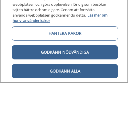
webbplatsen och göra upplevelsen för dig som besöker
Kunska
sajten bättre och smidigare. Genom att fortsätta
Kunskapsstöd
använda webbplatsen godkänner du detta.
Läs mer om
hur vi använder kakor
Om 1177
Om 1177 för vårdpersonal
HANTERA KAKOR
Digital 
Digital tillgänglighet
GODKÄNN NÖDVÄNDIGA
GODKÄNN ALLA
Till startsidan för 1177 för v
för vårdpersonal
1177 för vårdpersonal samlar information
och nationella kunskapsstöd och är en del av
Nationellt system för kunskapsstyrning
hälso- och sjukvård.