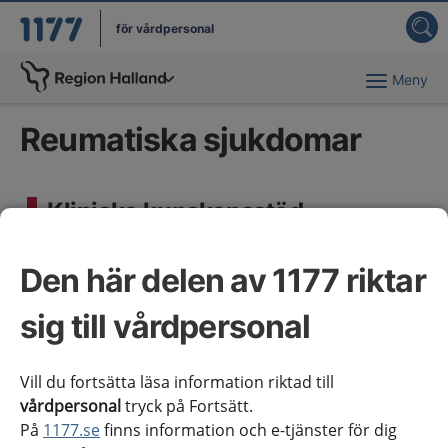
för vårdpersonal
Meny
Du har valt region
Halland
.
Reumatiska sjukdomar
Kliniska kunskapsstöd
Akromioklavikularledsartros
Den här delen av 1177 riktar
Akromioklavikularledsskada
sig till vårdpersonal
Artriter
Vill du fortsätta läsa information riktad till
Axelledsartros
vårdpersonal
tryck på Fortsätt.
På
1177.se
finns information och e-tjänster för dig
Axial spondylartrit