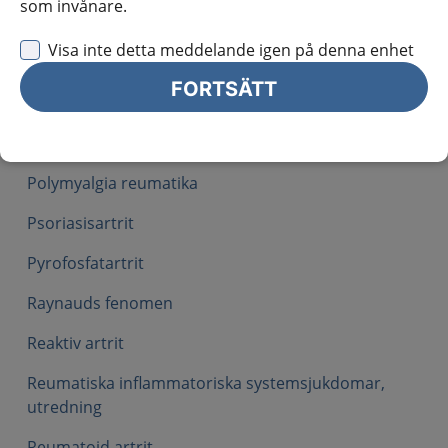
som invånare.
Fibromyalgi
Visa inte detta meddelande igen på denna enhet
Gikt
FORTSÄTT
Instabilitet i axelled
Jättecellsarterit
Polymyalgia reumatika
Psoriasisartrit
Pyrofosfatartrit
Raynauds fenomen
Reaktiv artrit
Reumatiska inflammatoriska systemsjukdomar,
utredning
Reumatoid artrit