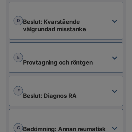
D
Beslut: Kvarstående
välgrundad misstanke
E
Provtagning och röntgen
F
Beslut: Diagnos RA
G
Bedömning: Annan reumatisk