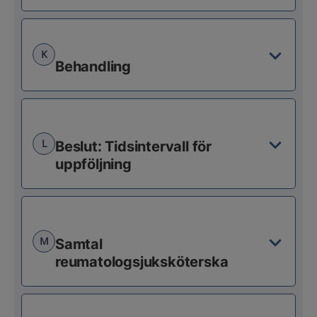
K
Behandling
L
Beslut: Tidsintervall för
uppföljning
M
Samtal
reumatologsjuksköterska