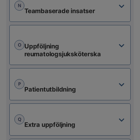
N
Teambaserade insatser
O
Uppföljning
reumatologsjuksköterska
P
Patientutbildning
Q
Extra uppföljning