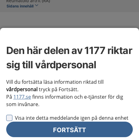
Reumatoid artrit (RA)
Sidans innehåll
Den här delen av 1177 riktar
Reumatoid artrit (RA)
sig till vårdpersonal
Omfattning av kunskapsstödet
Vill du fortsätta läsa information riktad till
vårdpersonal
tryck på Fortsätt.
På
1177.se
finns information och e-tjänster för dig
Vårdförloppet inleds vid välgrundad misstanke om
som invånare.
reumatoid artrit och avslutas när patienten har haft
diagnosen i ett år.
Visa inte detta meddelande igen på denna enhet
FORTSÄTT
Vårdförloppet avser förstagångsinsjuknande hos
vuxna.