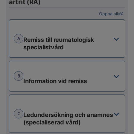
artrit (RA)
Öppna alla
A
Remiss till reumatologisk
specialistvård
B
Information vid remiss
C
Ledundersökning och anamnes
(specialiserad vård)