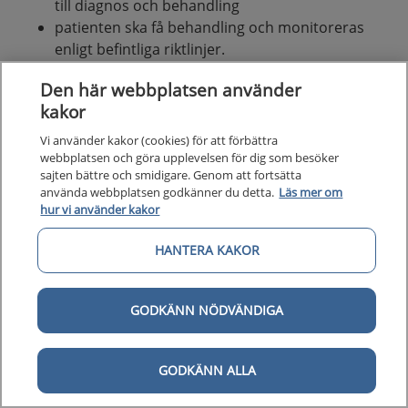
till diagnos och behandling
patienten ska få behandling och monitoreras
enligt befintliga riktlinjer.
För att följa upp vårdförloppet används bland annat
Den här webbplatsen använder
indikatorer kopplade till behandling,
kakor
sjukdomsaktivitet, smärtupplevelse och ledtider. Ett
Vi använder kakor (cookies) för att förbättra
flertal av indikatorerna följs med hjälp av data från
webbplatsen och göra upplevelsen för dig som besöker
Svensk Reumatologis Kvalitetsregister, SRQ.
sajten bättre och smidigare. Genom att fortsätta
använda webbplatsen godkänner du detta.
Läs mer om
hur vi använder kakor
Generellt om personcentrerade och
HANTERA KAKOR
sammanhållna vårdförlopp
GODKÄNN NÖDVÄNDIGA
Om vårdförlopp
Personcentrerade och sammanhållna vårdförlopp
GODKÄNN ALLA
syftar till att uppnå ökad jämlikhet, effektivitet och
kvalitet i hälso- och sjukvården samt att skapa en mer