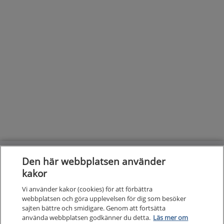
Den här webbplatsen använder
Kunska
kakor
Kunskapsstöd
Vi använder kakor (cookies) för att förbättra
Om 1177
Om 1177 för vårdpersonal
webbplatsen och göra upplevelsen för dig som besöker
sajten bättre och smidigare. Genom att fortsätta
använda webbplatsen godkänner du detta.
Läs mer om
Digital 
Digital tillgänglighet