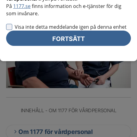
På
1177.se
finns information och e-tjänster för dig
som invånare.
Visa inte detta meddelande igen på denna enhet
FORTSÄTT
INNEHÅLL - OM 1177 FÖR VÅRDPERSONAL
Om 1177 för vårdpersonal