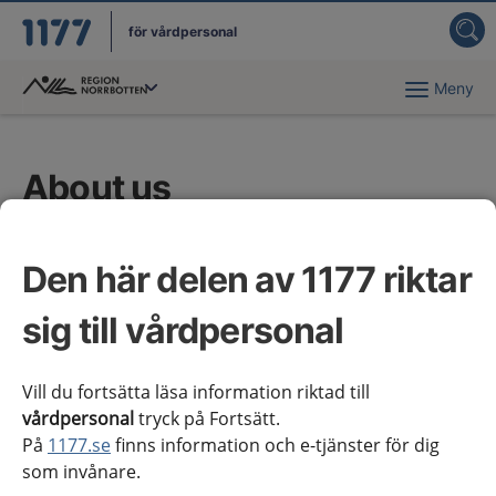
för vårdpersonal
Meny
Du har valt region
Norrbotten
.
About us
1177 for Healthcare Professionals is part of the
national system for knowledge-driven management in
Den här delen av 1177 riktar
Swedish healthcare. The website presents
sig till vårdpersonal
information and knowledge support aimed at
healthcare professionals.
Vill du fortsätta läsa information riktad till
The purpose of 1177 for Healthcare Professionals is
vårdpersonal
tryck på Fortsätt.
to contribute to good and equitable care throughout
På
1177.se
finns information och e-tjänster för dig
the country by offering the best available knowledge
som invånare.
in each individual healthcare meeting. The website is