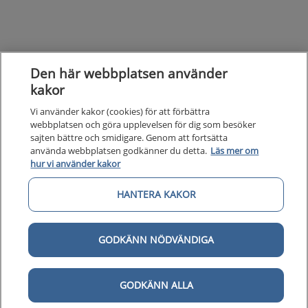
Den här webbplatsen använder
kakor
Vi använder kakor (cookies) för att förbättra
webbplatsen och göra upplevelsen för dig som besöker
sajten bättre och smidigare. Genom att fortsätta
använda webbplatsen godkänner du detta.
Läs mer om
hur vi använder kakor
Kunska
Kunskapsstöd
HANTERA KAKOR
Om 1177
Om 1177 för vårdpersonal
GODKÄNN NÖDVÄNDIGA
Digital 
Digital tillgänglighet
GODKÄNN ALLA