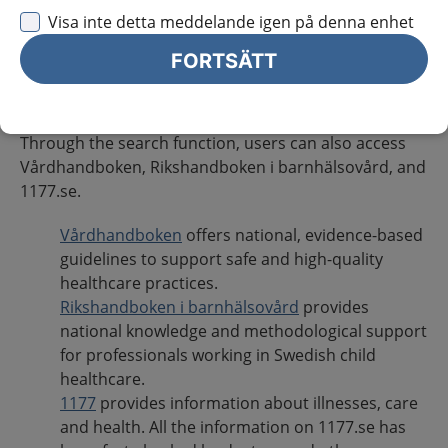
under development.
Visa inte detta meddelande igen på denna enhet
For more information visit
the national system for
FORTSÄTT
knowledge-driven management within Swedish
healthcare
.
Through the search function, users can also access
Vårdhandboken, Rikshandboken i barnhälsovård, and
1177.se.
Vårdhandboken
offers national, evidence-based
guidelines to support safe and high-quality
healthcare practices.
Rikshandboken i barnhälsovård
provides
national knowledge and methodological support
for professionals working in Swedish child
healthcare.
1177
provides information about illnesses, care
and health. All the information on 1177.se has