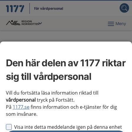
för vårdpersonal
Meny
Du har valt region
Norrbotten
.
Kontakt
Den här delen av 1177 riktar
Vi tar gärna emot synpunkter och frågor om 1177
för vårdpersonal.
sig till vårdpersonal
Vill du fortsätta läsa information riktad till
Innehåll i kunskapsstöd
vårdpersonal
tryck på Fortsätt.
På
1177.se
finns information och e-tjänster för dig
som invånare.
Om nationellt system för
kunskapsstyrning hälso- och
Visa inte detta meddelande igen på denna enhet