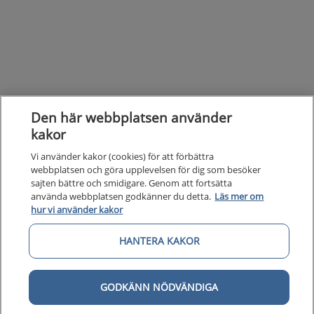
Den här webbplatsen använder
kakor
Vi använder kakor (cookies) för att förbättra
webbplatsen och göra upplevelsen för dig som besöker
sajten bättre och smidigare. Genom att fortsätta
använda webbplatsen godkänner du detta.
Läs mer om
hur vi använder kakor
HANTERA KAKOR
Kunska
Kunskapsstöd
GODKÄNN NÖDVÄNDIGA
Om 1177