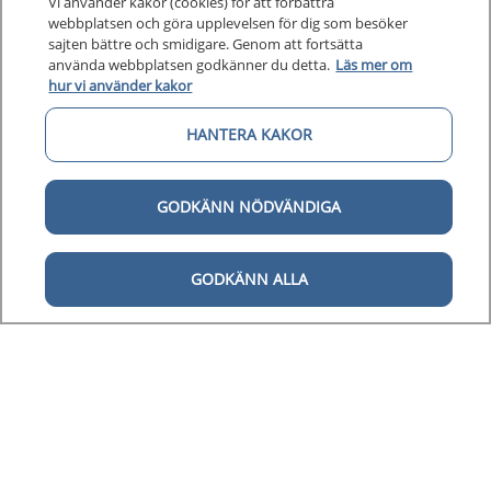
Vi använder kakor (cookies) för att förbättra
webbplatsen och göra upplevelsen för dig som besöker
sajten bättre och smidigare. Genom att fortsätta
använda webbplatsen godkänner du detta.
Läs mer om
hur vi använder kakor
HANTERA KAKOR
Kunska
Kunskapsstöd
Om 1177
Om 1177 för vårdpersonal
GODKÄNN NÖDVÄNDIGA
Digital 
Digital tillgänglighet
GODKÄNN ALLA
Till startsidan för 1177 för v
för vårdpersonal
1177 för vårdpersonal samlar information