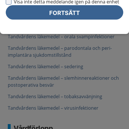
Visa inte detta meddelande igen på denna enhet
kariesprevention
FORTSÄTT
Tandvårdens läkemedel – lokalbedövning
Tandvårdens läkemedel – muntorrhet
Tandvårdens läkemedel – orala svampinfektioner
Tandvårdens läkemedel – parodontala och peri-
implantära sjukdomstillstånd
Tandvårdens läkemedel – sedering
Tandvårdens läkemedel – slemhinnereaktioner och
postoperativa besvär
Tandvårdens läkemedel – tobaksavvänjning
Tandvårdens läkemedel – virusinfektioner
Vårdförlopp