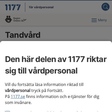
för vårdpersonal
Meny
Du har valt region
Örebro län
.
Tandvård
Kliniska kunskapsstöd
Den här delen av 1177 riktar
Tandvårdens läkemedel – akutläkemedel
sig till vårdpersonal
Tandvårdens läkemedel – antibiotikabehandling
Vill du fortsätta läsa information riktad till
Tandvårdens läkemedel – behandling vid smärta
vårdpersonal
tryck på Fortsätt.
På
1177.se
finns information och e-tjänster för dig
Tandvårdens läkemedel – blödningsrisk
som invånare.
Tandvårdens läkemedel – karies och