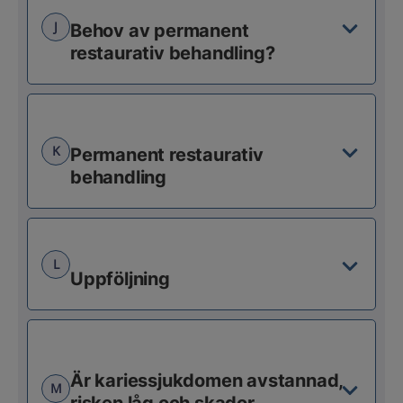
J
Behov av permanent
restaurativ behandling?
K
Permanent restaurativ
behandling
L
Uppföljning
Är kariessjukdomen avstannad,
M