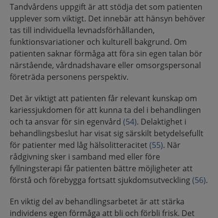
Tandvårdens uppgift är att stödja det som patienten
upplever som viktigt. Det innebär att hänsyn behöver
tas till individuella levnadsförhållanden,
funktionsvariationer och kulturell bakgrund. Om
patienten saknar förmåga att föra sin egen talan bör
närstående, vårdnadshavare eller omsorgspersonal
företräda personens perspektiv.
Det är viktigt att patienten får relevant kunskap om
kariessjukdomen för att kunna ta del i behandlingen
och ta ansvar för sin egenvård
(54)
. Delaktighet i
behandlingsbeslut har visat sig särskilt betydelsefullt
för patienter med låg hälsolitteracitet
(55)
. När
rådgivning sker i samband med eller före
fyllningsterapi får patienten bättre möjligheter att
förstå och förebygga fortsatt sjukdomsutveckling
(56)
.
En viktig del av behandlingsarbetet är att stärka
individens egen förmåga att bli och förbli frisk. Det