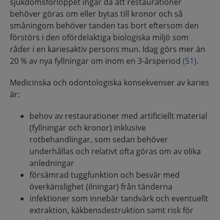
sjukdomsförloppet ingår då att restaurationer
behöver göras om eller bytas till kronor och så
småningom behöver tanden tas bort eftersom den
förstörs i den ofördelaktiga biologiska miljö som
råder i en kariesaktiv persons mun. Idag görs mer än
20 % av nya fyllningar om inom en 3-årsperiod
(51)
.
Medicinska och odontologiska konsekvenser av karies
är:
behov av restaurationer med artificiellt material
(fyllningar och kronor) inklusive
rotbehandlingar, som sedan behöver
underhållas och relativt ofta göras om av olika
anledningar
försämrad tuggfunktion och besvär med
överkänslighet (ilningar) från tänderna
infektioner som innebär tandvärk och eventuellt
extraktion, käkbensdestruktion samt risk för