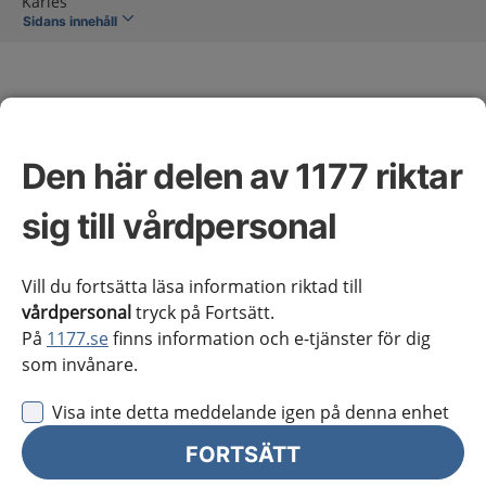
Karies
Sidans innehåll
Den här delen av 1177 riktar
Karies
sig till vårdpersonal
Omfattning av kunskapsstödet
Vill du fortsätta läsa information riktad till
vårdpersonal
tryck på Fortsätt.
På
1177.se
finns information och e-tjänster för dig
Vårdnivå och samverkan
som invånare.
Vårdförloppet riktar sig till allmäntandvård och
Visa inte detta meddelande igen på denna enhet
specialiserad tandvård inom både privat och offentlig
regi. Detta kan antingen vara på tandvårdens eget
FORTSÄTT
initiativ eller när annan part hänvisat till tandvården