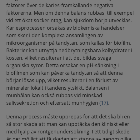
faktorer över de karies-framkallande negativa
faktorerna. Men om denna balans rubbas, till exempel
vid ett ökat sockerintag, kan sjukdom börja utvecklas.
Kariesprocessen orsakas av biokemiska händelser
som sker i den komplexa ansamlingen av
mikroorganismer på tandytan, som kallas för biofilm.
Bakterier kan utnyttja nedbrytningsbara kolhydrater i
kosten, vilket resulterar i att det bildas svaga
organiska syror. Detta orsakar en pH-sänkning i
biofilmen som kan påverka tandytan så att denna
börjar lösas upp, vilket resulterar i en förlust av
mineraler lokalt i tandens ytskikt. Balansen i
munhålan kan också rubbas vid minskad
salivsekretion och eftersatt munhygien
(17)
.
Denna process måste upprepas för att det ska bli en
så stor skada att man kan upptäcka den kliniskt eller
med hjälp av röntgenundersökning. I ett tidigt skede
är det möjligt att få skadan att stanna av genom olika