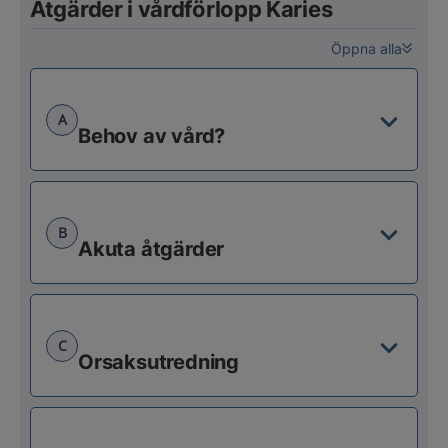
Åtgärder i vårdförlopp Karies
Öppna alla
A
Behov av vård?
B
Akuta åtgärder
C
Orsaksutredning