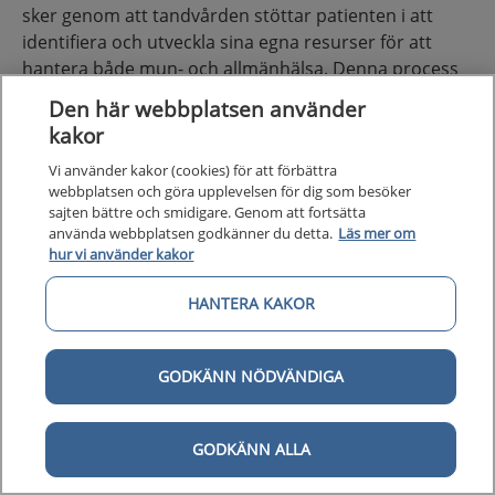
sker genom att tandvården stöttar patienten i att
identifiera och utveckla sina egna resurser för att
hantera både mun- och allmänhälsa. Denna process
förutsätter en tandvårdsrelaterad arbetsallians, ett
Den här webbplatsen använder
partnerskap mellan behandlare och patient
(57)
.
kakor
Patientens behandlingsmål kan inkludera:
Vi använder kakor (cookies) för att förbättra
webbplatsen och göra upplevelsen för dig som besöker
sajten bättre och smidigare. Genom att fortsätta
smärtfrihet
använda webbplatsen godkänner du detta.
Läs mer om
acceptabel estetik
hur vi använder kakor
minskade kostnader
god tuggfunktion
HANTERA KAKOR
inaktiv kariessjukdom
generell förbättring av munhälsa.
GODKÄNN NÖDVÄNDIGA
I samtalet kan det också framkomma hur motiverad
patienten är till förändringar i levnadsvanor samt om
hen önskar stöd i denna process.
GODKÄNN ALLA