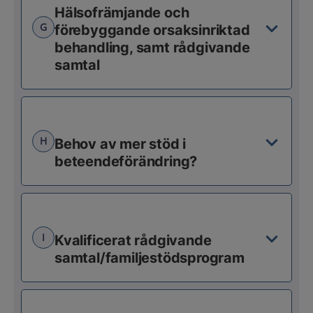
Hälsofrämjande och
G
förebyggande orsaksinriktad
behandling, samt rådgivande
samtal
H
Behov av mer stöd i
beteendeförändring?
I
Kvalificerat rådgivande
samtal/familjestödsprogram