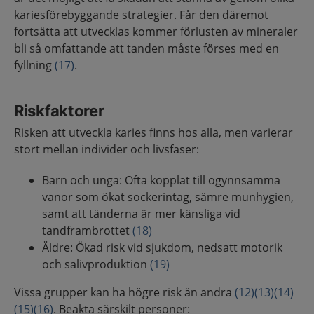
kariesförebyggande strategier. Får den däremot
fortsätta att utvecklas kommer förlusten av mineraler
bli så omfattande att tanden måste förses med en
fyllning
(17)
.
Riskfaktorer
Risken att utveckla karies finns hos alla, men varierar
stort mellan individer och livsfaser:
Barn och unga: Ofta kopplat till ogynnsamma
vanor som ökat sockerintag, sämre munhygien,
samt att tänderna är mer känsliga vid
tandframbrottet
(18)
Äldre: Ökad risk vid sjukdom, nedsatt motorik
och salivproduktion
(19)
Vissa grupper kan ha högre risk än andra
(12)
(13)
(14)
(15)
(16)
. Beakta särskilt personer: