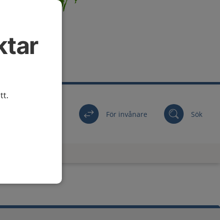
ktar
tt.
För invånare
Sök