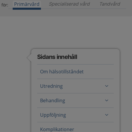
Primärvård
Specialiserad vård
Innehåll för special
Tandvård
Inneh
 för:
Sidans innehåll
Om hälsotillståndet
Utredning
Behandling
Uppföljning
Komplikationer