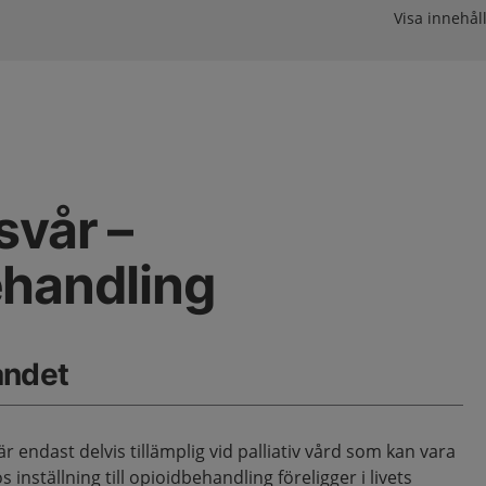
Visa innehåll
svår –
ehandling
åndet
ndast delvis tillämplig vid palliativ vård som kan vara
s inställning till opioidbehandling föreligger i livets