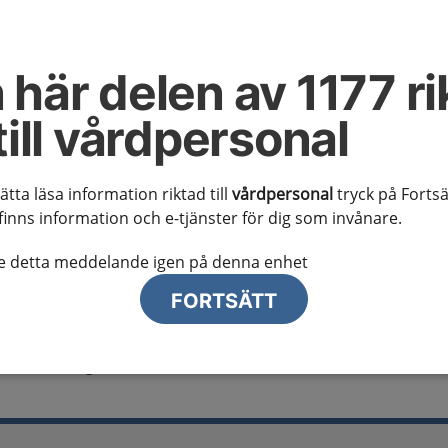
al information
te ser regionalt innehåll och viktig information som gäller just din
 här delen av 1177 ri
till vårdpersonal
sätta läsa information riktad till
vårdpersonal
tryck på Fortsä
finns information och e-tjänster för dig som invånare.
lj region
te detta meddelande igen på denna enhet
FORTSÄTT
idbehandling