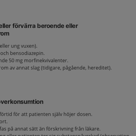
eller förvärra beroende eller
rom
eller ung vuxen).
 och bensodiazepin.
nde 50 mg morfinekvivalenter.
m av annat slag (tidigare, pågående, hereditet).
överkonsumtion
förtid för att patienten själv höjer dosen.
ort.
as på annat sätt än förskrivning från läkare.