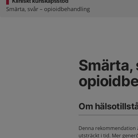
Kliniskt kunskapsstöd
Smärta, svår – opioidbehandling
Smärta, 
opioidb
Om hälsotillst
Denna rekommendation är e
utsträckt i tid. Mer generö