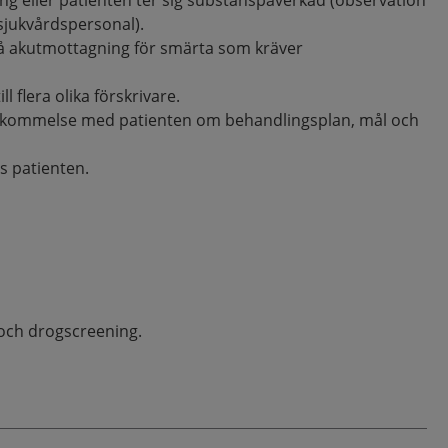
ng eller patienten ter sig substanspåverkad (observation
sjukvårdspersonal).
 akutmottagning för smärta som kräver
ll flera olika förskrivare.
nskommelse med patienten om behandlingsplan, mål och
s patienten.
 och drogscreening.