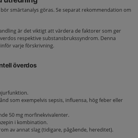
ta bör smärtanalys göras. Se separat rekommendation om
andling är det viktigt att värdera de faktorer som ger
l överdos respektive substansbrukssyndrom. Denna
nför varje förskrivning.
ntell överdos
njurfunktion.
ånd som exempelvis sepsis, influensa, hög feber eller
nde 50 mg morfinekvivalenter.
zepin i kombination.
m av annat slag (tidigare, pågående, hereditet).