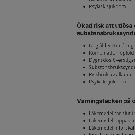
Psykisk sjukdom.
Ökad risk att utlösa 
substansbrukssynd
Ung ålder (tonåring 
Kombination opioid
Dygnsdos överstiga
Substansbrukssyndro
Riskbruk av alkohol.
Psykisk sjukdom.
Varningstecken på 
Läkemedel tar slut i 
Läkemedel tappas b
Läkemedel införskaff