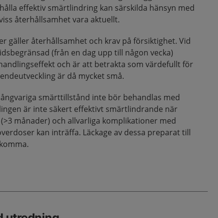
thålla effektiv smärtlindring kan särskilda hänsyn med
iss återhållsamhet vara aktuellt.
er gäller återhållsamhet och krav på försiktighet. Vid
tidsbegränsad (från en dag upp till någon vecka)
ndlingseffekt och är att betrakta som värdefullt för
roendeutveckling är då mycket små.
att långvariga smärttillstånd inte bör behandlas med
ngen är inte säkert effektivt smärtlindrande när
d (>3 månader) och allvarliga komplikationer med
erdoser kan inträffa. Läckage av dessa preparat till
rekomma.
d utredning