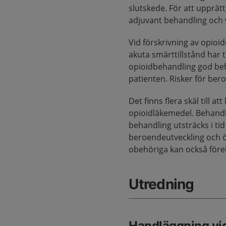
slutskede. För att upprät
adjuvant behandling och v
Vid förskrivning av opioid
akuta smärttillstånd har 
opioidbehandling god beha
patienten. Risker för be
Det finns flera skäl till 
opioidläkemedel. Behandli
behandling utsträcks i ti
beroendeutveckling och öv
obehöriga kan också fö
Utredning
Handläggning vi