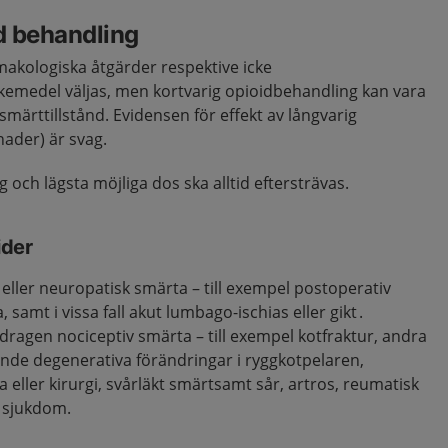
d behandling
rmakologiska åtgärder respektive icke
emedel väljas, men kortvarig opioidbehandling kan vara
smärttillstånd. Evidensen för effekt av långvarig
nader) är svag.
och lägsta möjliga dos ska alltid eftersträvas.
ider
 eller neuropatisk smärta – till exempel postoperativ
samt i vissa fall akut lumbago-ischias eller gikt .
ragen nociceptiv smärta – till exempel kotfraktur, andra
ande degenerativa förändringar i ryggkotpelaren,
a eller kirurgi, svårläkt smärtsamt sår, artros, reumatisk
k sjukdom.