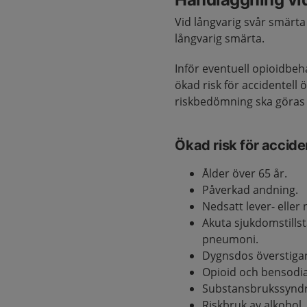
Vid långvarig svår smär
långvarig smärta.
Inför eventuell opioidbeh
ökad risk för accidentel
riskbedömning ska göras i
Ökad risk för accide
Ålder över 65 år.
Påverkad andning.
Nedsatt lever- eller 
Akuta sjukdomstillst
pneumoni.
Dygnsdos överstiga
Opioid och bensodia
Substansbrukssyndro
Riskbruk av alkohol.