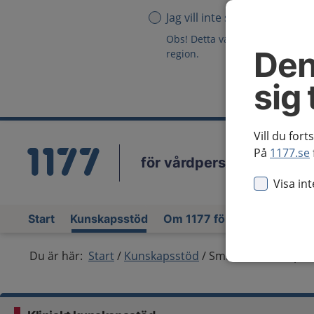
Jag vill inte se någon region
Obs! Detta val innebär att du in
Den
region.
sig 
Vill du fort
På
1177.se
för vårdpersonal
Vä
Visa in
Start
Kunskapsstöd
Om 1177 för vårdpersonal
Du är här:
Start
Kunskapsstöd
Smärta, svår – opio