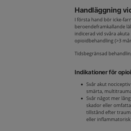
Handläggning vi
I första hand bör icke-fa
beroendeframkallande läk
indicerad vid svåra akuta 
opioidbehandling (>3 må
Tidsbegränsad behandling 
Indikationer för opio
Svår akut nociceptiv
smärta, multitrauma, 
Svår något mer långd
skador eller omfatt
tillstånd efter traum
eller inflammatoris