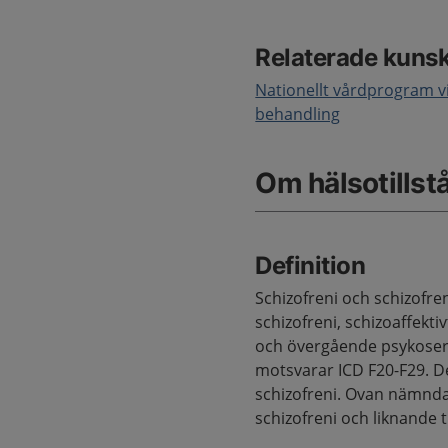
Relaterade kuns
Nationellt vårdprogram 
behandling
Om hälsotillst
Definition
Schizofreni och schizofren
schizofreni, schizoaffekt
och övergående psykoser 
motsvarar ICD F20-F29. De
schizofreni. Ovan nämnd
schizofreni och liknande t