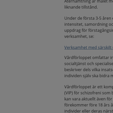
Återhämtning är målet med
liknande tillstånd.
Under de första 3-5 åren 
intensitet, samordning o
uppdrag för förstagångsi
verksamhet, se:
Verksamhet med särskilt 
Vårdförloppet omfattar in
socialtjänst och speciali
beskriver dels vilka insa
individen själv ska bidra
Vårdförloppet är ett kom
(VIP) för schizofreni som 
kan vara aktuellt även fö
förekommer före 18 års å
individer eller deras när