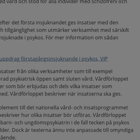
 vård och stöd för alla individer med schizofreni och
efter det första insjuknandet ges insatser med den
ch tillgänglighet som utmärker verksamhet med särskilt
nsjuknade i psykos. För mer information om sådan
uppdrag förstagångsinsjuknande i psykos, VIP
satser från olika verksamheter som till exempel
serad psykiatrisk öppen samt sluten vård. Vårdförloppet
tser som bör erbjudas och dels vilka insatser som
 med. Vårdförloppet beskriver när insatserna ska ges.
plement till det nationella vård- och insatsprogrammet
beskriver hur olika insatser bör utföras. Vårdförloppet
r barn- och ungdomspsykiatrin i de fall tecken på psykos
lder. Dock är texterna ännu inte anpassade till omyndiga
stående.