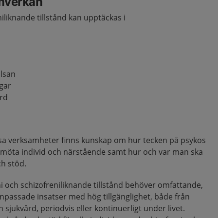
mverkan
iliknande tillstånd kan upptäckas i
älsan
gar
ård
dessa verksamheter finns kunskap om hur tecken på psykos
bemöta individ och närstående samt hur och var man ska
ch stöd.
i och schizofreniliknande tillstånd behöver omfattande,
passade insatser med hög tillgänglighet, både från
h sjukvård, periodvis eller kontinuerligt under livet.