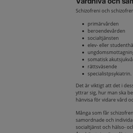
Vårdnivå och sa
Schizofreni och schizofren
primärvården
beroendevården
socialtjänsten
elev- eller studenth
ungdomsmottagnin
somatisk akutsjukv
rättsväsende
specialistpsykiatrin.
Det är viktigt att det i 
yttrar sig, hur man ska 
hänvisa för vidare vård o
Många som får schizofren
samordnade och individan
socialtjänst och hälso- oc