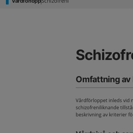
Schizofreni
Vårdförlopp
Schizofr
Omfattning av
Vårdförloppet inleds vid 
schizofreniliknande tills
beskrivning av kriterier 