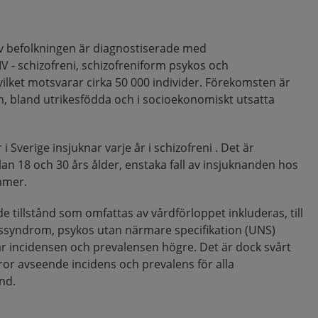
v befolkningen är diagnostiserade med
V - schizofreni, schizofreniform psykos och
vilket motsvarar cirka 50 000 individer. Förekomsten är
, bland utrikesfödda och i socioekonomiskt utsatta
i Sverige insjuknar varje år i schizofreni . Det är
lan 18 och 30 års ålder, enstaka fall av insjuknanden hos
mmer.
e tillstånd som omfattas av vårdförloppet inkluderas, till
ssyndrom, psykos utan närmare specifikation (UNS)
är incidensen och prevalensen högre. Det är dock svårt
siffror avseende incidens och prevalens för alla
ånd.