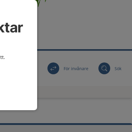
ktar
tt.
För invånare
Sök