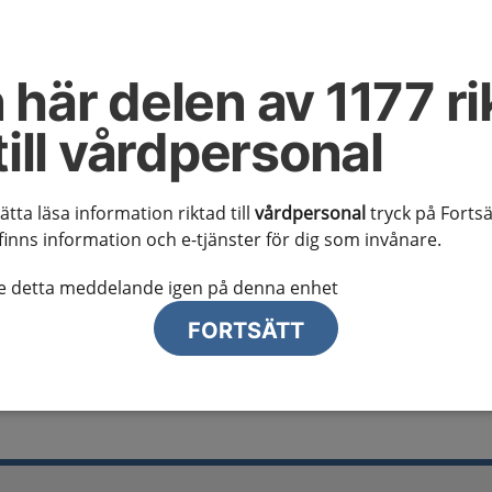
al information
te ser regionalt innehåll och viktig information som gäller just din
 här delen av 1177 ri
till vårdpersonal
sätta läsa information riktad till
vårdpersonal
tryck på Fortsä
finns information och e-tjänster för dig som invånare.
lj region
te detta meddelande igen på denna enhet
FORTSÄTT