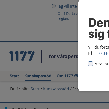
Jag vill inte se någon region
Obs! Detta val innebär att du in
Den
region.
sig 
Vill du fort
På
1177.se
för vårdpersonal
Vä
Visa in
Start
Kunskapsstöd
Om 1177 för vårdpersonal
Du är här:
Start
Kunskapsstöd
Schizofreni