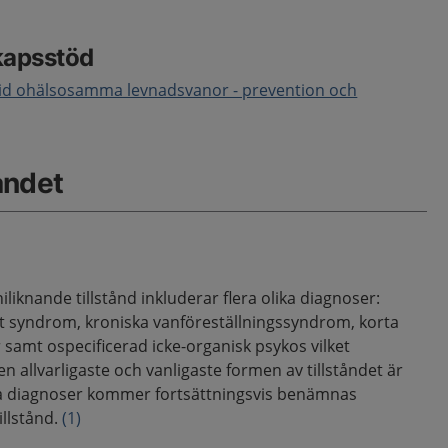
kapsstöd
vid ohälsosamma levnadsvanor - prevention och
åndet
iliknande tillstånd inkluderar flera olika diagnoser:
ivt syndrom, kroniska vanföreställningssyndrom, korta
samt ospecificerad icke-organisk psykos vilket
n allvarligaste och vanligaste formen av tillståndet är
a diagnoser kommer fortsättningsvis benämnas
illstånd.
(1)