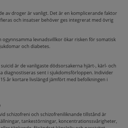
e av droger är vanligt. Det är en komplicerande faktor
fieras och insatser behöver ges integrerat med övrig
ch ogynnsamma levnadsvillkor ökar risken för somatisk
sjukdomar och diabetes.
 suicid är de vanligaste dödsorsakerna hjärt-, kärl- och
 diagnostiseras sent i sjukdomsförloppen. Individer
 15 år kortare livslängd jämfört med befolkningen i
p
d schizofreni och schizofreniliknande tillstånd är
tällningar, tankestörningar, koncentrationssvårigheter,