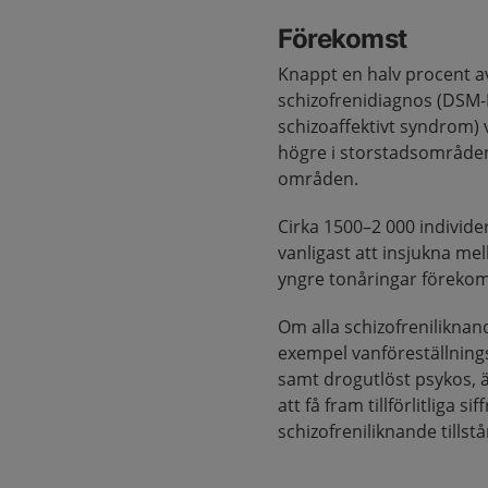
Förekomst
Knappt en halv procent a
schizofrenidiagnos (DSM-I
schizoaffektivt syndrom) 
högre i storstadsområden
områden.
Cirka 1500–2 000 individer 
vanligast att insjukna mel
yngre tonåringar föreko
Om alla schizofreniliknand
exempel vanföreställning
samt drogutlöst psykos, 
att få fram tillförlitliga 
schizofreniliknande tillst