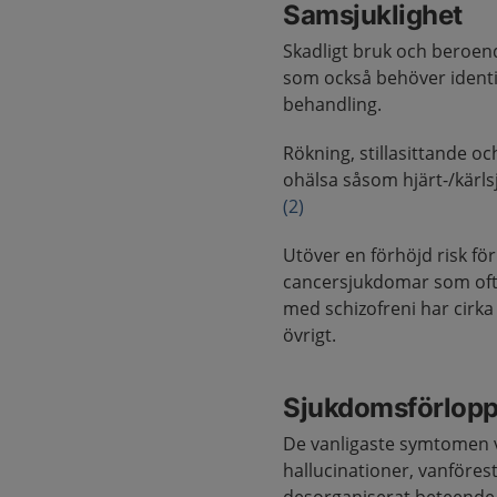
Samsjuklighet
Skadligt bruk och beroend
som också behöver identi
behandling.
Rökning, stillasittande o
ohälsa såsom hjärt-/kärl
(2)
Utöver en förhöjd risk för
cancersjukdomar som ofta
med schizofreni har cirka
övrigt.
Sjukdomsförlop
De vanligaste symtomen vi
hallucinationer, vanföres