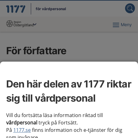
för vårdpersonal
Meny
Du har valt region
Östergötland
.
För författare
Här finns stödmaterial och information till
författare som arbetar i nationella arbetsgrupper
Den här delen av 1177 riktar
(NAG) med vårdförlopp och kliniska
kunskapsstöd, samt för dem som arbetar med
sig till vårdpersonal
regionala tillägg till de kliniska kunskapsstöden.
Vill du fortsätta läsa information riktad till
vårdpersonal
tryck på Fortsätt.
På
1177.se
finns information och e-tjänster för dig
som invånare.