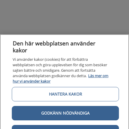
Den här webbplatsen använder
kakor
Vi använder kakor (cookies) för att förbättra
webbplatsen och göra upplevelsen för dig som besöker
sajten bättre och smidigare. Genom att fortsätta
använda webbplatsen godkänner du detta.
Läs mer om
hur vi använder kakor
HANTERA KAKOR
Kunska
Kunskapsstöd
GODKÄNN NÖDVÄNDIGA
Om 1177
Om 1177 för vårdpersonal