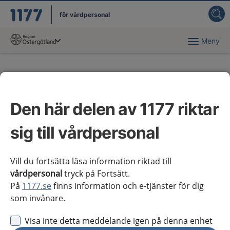
för vårdpersonal
Meny
Du har valt region
Östergötland
.
Nya kunskapsstöd
tillgängliga för regionala
Den här delen av 1177 riktar
tillägg
sig till vårdpersonal
Nya eller reviderade kunskapsstöd
Vill du fortsätta läsa information riktad till
tillgängliga för regionala tillägg
vårdpersonal
tryck på Fortsätt.
På
1177.se
finns information och e-tjänster för dig
som invånare.
Visa inte detta meddelande igen på denna enhet