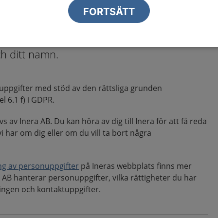
nal hanterar personuppgifter i enlighet
FORTSÄTT
rdningen. Personuppgifter är all
 kopplas till dig. Det kan till exempel vara
h ditt namn.
uppgifter med stöd av den rättsliga grunden
l 6.1 f) i GDPR.
s av Inera AB. Du kan höra av dig till Inera för att få reda
i har om dig eller om du vill ta bort några
ng av personuppgifter
på Ineras webbplats finns mer
AB hanterar personuppgifter, vilka rättigheter du har
ingen och kontaktuppgifter.