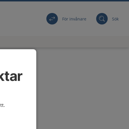
För invånare
Sök
ktar
tt.