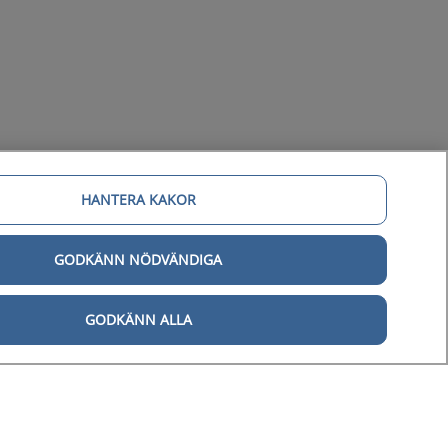
HANTERA KAKOR
GODKÄNN NÖDVÄNDIGA
gital tillgänglighet
GODKÄNN ALLA
Tillgänglighetsredogörelse
Behandling av personuppgifter
Hantering av kakor