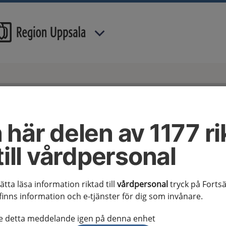
 har valt region
Uppsala län
.
ing av personuppgifter
 här delen av 1177 ri
till vårdpersonal
ing av
ppgifter
sätta läsa information riktad till
vårdpersonal
tryck på Fortsä
finns information och e-tjänster för dig som invånare.
te detta meddelande igen på denna enhet