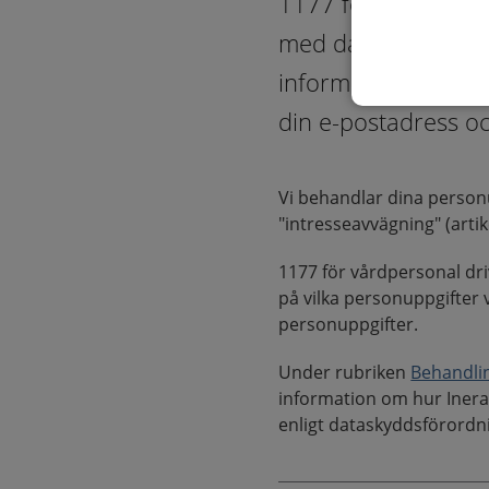
1177 för vårdperso
med dataskyddsföro
information som kan
din e-postadress oc
Vi behandlar dina person
"intresseavvägning" (artike
1177 för vårdpersonal driv
på vilka personuppgifter v
personuppgifter.
Under rubriken
Behandli
information om hur Inera 
enligt dataskyddsförordn