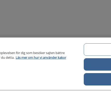
pplevelsen för dig som besöker sajten bättre
 du detta.
Läs mer om hur vi använder kakor
Om 1177 för vårdpersonal
Di
Om 1177 för vårdpersonal
För författare
Kontakt