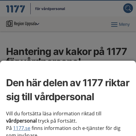
för vårdpersonal
Meny
Du har valt region
Uppsala län
.
Hantering av kakor på 1177
för vårdpersonal
Vi använder kakor, cookies, på
Den här delen av 1177 riktar
vardpersonal.1177.se för att dina besök på
sig till vårdpersonal
webbplatsen ska bli så bra som möjligt. En kaka
är en liten textfil som sparas ner på din dator,
mobil eller surfplatta när du går in på en
Vill du fortsätta läsa information riktad till
vårdpersonal
tryck på Fortsätt.
webbplats. Kakan innehåller information om vad
På
1177.se
finns information och e-tjänster för dig
du gör när du besöker sidan.
som invånare.