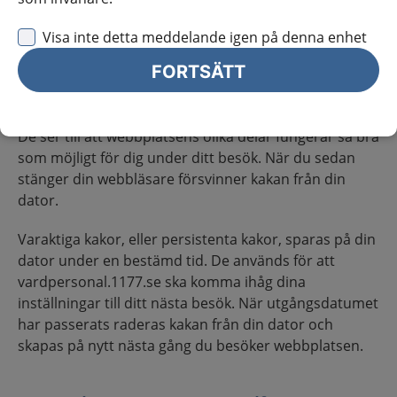
På vardpersonal.1177.se använder vi tillfälliga och
Visa inte detta meddelande igen på denna enhet
varaktiga kakor.
FORTSÄTT
Tillfälliga kakor, eller sessionskakor, är en typ av kaka
som används under själva besöket på webbplatsen.
De ser till att webbplatsens olika delar fungerar så bra
som möjligt för dig under ditt besök. När du sedan
stänger din webbläsare försvinner kakan från din
dator.
Varaktiga kakor, eller persistenta kakor, sparas på din
dator under en bestämd tid. De används för att
vardpersonal.1177.se ska komma ihåg dina
inställningar till ditt nästa besök. När utgångsdatumet
har passerats raderas kakan från din dator och
skapas på nytt nästa gång du besöker webbplatsen.