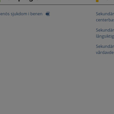
enös sjukdom i benen
Sekundär
centerbas
Sekundär
långsikti
Sekundär
vårdavde