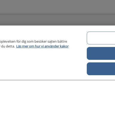
Om 1177 för vårdpersonal
Di
pplevelsen för dig som besöker sajten bättre
 du detta.
Läs mer om hur vi använder kakor
Om 1177 för vårdpersonal
För författare
Kontakt
About us