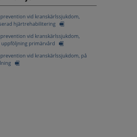
prevention vid kranskärlssjukdom,
erad hjärtrehabilitering
prevention vid kranskärlssjukdom,
g uppföljning primärvård
prevention vid kranskärlssjukdom, på
lning