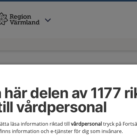
 har valt region
Värmland
.
 här delen av 1177 ri
till vårdpersonal
sätta läsa information riktad till
vårdpersonal
tryck på Fortsä
finns information och e-tjänster för dig som invånare.