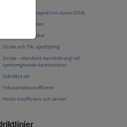
Mitralisstenos
Obstruktiv sömnapné hos vuxna (OSA)
Raynauds fenomen
Stroke och TIA, akut
Stroke och TIA, uppföljning
Stroke – skyndsam karotiskirurgi vid
symtomgivande karotisstenos
Svårläkta sår
Trikuspidalisinsufficiens
Venös insufficiens och varicer
riktlinjer