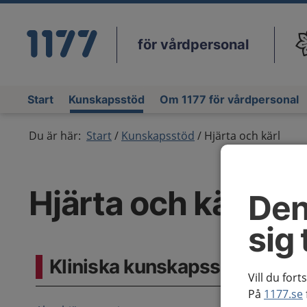
för vårdpersonal
Du
Start
Kunskapsstöd
Om 1177 för vårdpersonal
Du är här:
Start
Kunskapsstöd
Hjärta och kärl
Hjärta och kärl
Den
sig 
Kliniska kunskapsstöd
Vill du fort
På
1177.se