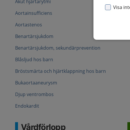
Akut hjärtarytmi
Visa in
Aortainsufficiens
Aortastenos
Benartärsjukdom
Benartärsjukdom, sekundärprevention
Blåsljud hos barn
Bröstsmärta och hjärtklappning hos barn
Bukaortaaneurysm
Djup ventrombos
Endokardit
Vårdförlopp