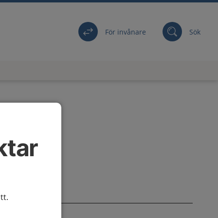
För invånare
Sök
ktar
tt.