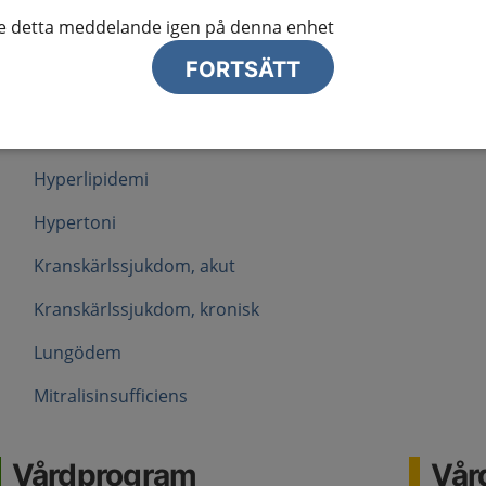
Förmaksflimmer
te detta meddelande igen på denna enhet
Hjärtarytmi
FORTSÄTT
Hjärtstopp
Hjärtsvikt
Hyperlipidemi
Hypertoni
Kranskärlssjukdom, akut
Kranskärlssjukdom, kronisk
Lungödem
Mitralisinsufficiens
Vårdprogram
Vård