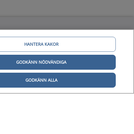
gital tillgänglighet
HANTERA KAKOR
Tillgänglighetsredogörelse
GODKÄNN NÖDVÄNDIGA
Behandling av personuppgifter
GODKÄNN ALLA
Hantering av kakor