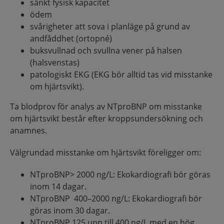
sänkt fysisk kapacitet
ödem
svårigheter att sova i planläge på grund av
andfåddhet (ortopné)
buksvullnad och svullna vener på halsen
(halsvenstas)
patologiskt EKG (EKG bör alltid tas vid misstanke
om hjärtsvikt).
Ta blodprov för analys av NTproBNP om misstanke
om hjärtsvikt består efter kroppsundersökning och
anamnes.
Välgrundad misstanke om hjärtsvikt föreligger om:
NTproBNP> 2000 ng/L: Ekokardiografi bör göras
inom 14 dagar.
NTproBNP 400–2000 ng/L: Ekokardiografi bör
göras inom 30 dagar.
NTproBNP 125 upp till 400 ng/L med en hög