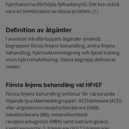
hjärthalvorna (förhöjda fyllnadstryck). Det kan också
vara en kombination av dessa problem.
(1)
Definition av åtgärder
I avsnittet Vårdförloppets åtgärder används
begreppen första linjens behandling, andra linjens
behandling, hjärtsviktsmottagning och fysisk träning
inom hjärtrehabilitering. Dessa begrepp definieras
nedan.
Första linjens behandling vid HFrEF
Första linjens behandling omfattar för närvarande
följande fyra läkemedelsgrupper: ACEhämmare (ACEI)
eller angiotensin-receptorblockerare (ARB),
betablockerare (BB), mineralkortikoid-
receptorantagonist (MRA) samt natrium-glukos
samtransportör-2- hämmare (SGLT2-hämmare).