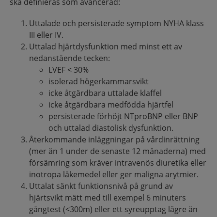
ska definieras som avancerad:
Uttalade och persisterade symptom NYHA klass
III eller IV.​
Uttalad hjärtdysfunktion med minst ett av
nedanstående tecken:​
LVEF < 30%​
isolerad högerkammarsvikt​
icke åtgärdbara uttalade klaffel​
icke åtgärdbara medfödda hjärtfel​
persisterade förhöjt NTproBNP eller BNP
och uttalad diastolisk dysfunktion. ​
Återkommande inläggningar på vårdinrättning
(mer än 1 under de senaste 12 månaderna) med
försämring som kräver intravenös diuretika eller
inotropa läkemedel eller ger maligna arytmier.​
Uttalat sänkt funktionsnivå på grund av
hjärtsvikt mätt med till exempel 6 minuters
gångtest (<300m) eller ett syreupptag lägre än