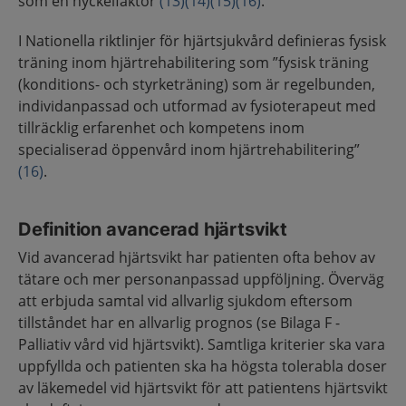
som en nyckelfaktor
(13)
(14)
(15)
(16)
.
I Nationella riktlinjer för hjärtsjukvård definieras fysisk
träning inom hjärtrehabilitering som ”fysisk träning
(konditions- och styrketräning) som är regelbunden,
individanpassad och utformad av fysioterapeut med
tillräcklig erfarenhet och kompetens inom
specialiserad öppenvård inom hjärtrehabilitering”
(16)
.
Definition avancerad hjärtsvikt
Vid avancerad hjärtsvikt har patienten ofta behov av
tätare och mer personanpassad uppföljning. Överväg
att erbjuda samtal vid allvarlig sjukdom eftersom
tillståndet har en allvarlig prognos (se Bilaga F -
Palliativ vård vid hjärtsvikt). Samtliga kriterier ska vara
uppfyllda och patienten ska ha högsta tolerabla doser
av läkemedel vid hjärtsvikt för att patientens hjärtsvikt