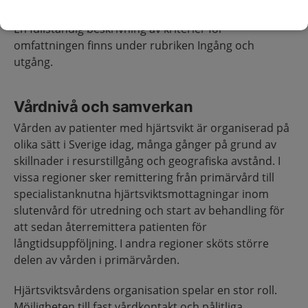
En fullständig beskrivning av kriterier för
omfattningen finns under rubriken Ingång och
utgång.
Vårdnivå och samverkan
Vården av patienter med hjärtsvikt är organiserad på
olika sätt i Sverige idag, många gånger på grund av
skillnader i resurstillgång och geografiska avstånd. I
vissa regioner sker remittering från primärvård till
specialistanknutna hjärtsviktsmottagningar inom
slutenvård för utredning och start av behandling för
att sedan återremittera patienten för
långtidsuppföljning. I andra regioner sköts större
delen av vården i primärvården.
Hjärtsviktsvårdens organisation spelar en stor roll.
Möjligheten till fast vårdkontakt och pålitliga