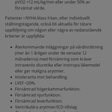
pVO2 <12 mL/kg/min eller under 50% av
förväntat värde.
Patienter i NYHA klass II kan, efter individuellt
ställningstagande, också bli aktuella för tätare
uppföljning om någon eller några av nedanstående
kriterier är uppfyllda:​
Återkommande inläggningar på vårdinrättning
(mer än 1 årligen under de senaste 12
månaderna) med försämring som kräver
intravenös diuretika eller inotropa läkemedel
eller ger maligna arytmier.​
Intoleranta mot behandling​.
LVEF <20%​.
Försämrad högerkammarfunktion​.
Försämrad njurfunktion​.
Försämrad leverfunktion.​
Ventrikulära arytmier/ICD-tillslag​.