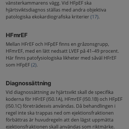
vänsterkammarens vägg. Vid HFpEF ska
hjärtsviktsdiagnos ställas med andra objektiva
patologiska ekokardiografiska kriterier
(17)
.
HFmrEF
Mellan HFrEF och HFpEF finns en gråzonsgrupp,
HFmrEF, med en lätt nedsatt LVEF på 41–49 procent.
Här finns patofysiologiska likheter med såväl HFrEF
som HFpEF
(2)
.
Diagnossättning
Vid diagnossättning av hjärtsvikt skall de specifika
koderna för HFrEF (I50.1A), HFmrEF (I50.1B) och HFpEF
(I50.1C) företrädesvis användas. Då behandlingen i
regel inte ska trappas ned om ejektionsfraktionen
förbättras är huvudregeln att den lägst uppmätta
ejektionsfraktionen skall användas som riktmärke.