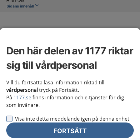
Hjärtsvikt
Sidans innehåll
Den här delen av 1177 riktar
Hjärtsvikt
sig till vårdpersonal
Omfattning av kunskapsstödet
Vill du fortsätta läsa information riktad till
vårdpersonal
tryck på Fortsätt.
På
1177.se
finns information och e-tjänster för dig
Vårdförloppet inleds vid välgrundad misstanke om
som invånare.
nydebuterad eller nyupptäckt hjärtsvikt hos en
patient och avslutas om hjärtsvikt inte föreligger eller
Visa inte detta meddelande igen på denna enhet
om patienten inte har behov av uppföljning för sin
FORTSÄTT
hjärtsvikt. Vårdförloppet omfattar därmed patienter
med såväl nyupptäckt som kronisk hjärtsvikt.