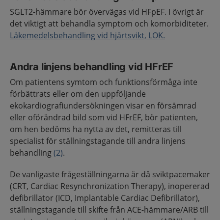
SGLT2-hämmare bör övervägas vid HFpEF. I övrigt är
det viktigt att behandla symptom och komorbiditeter.
Läkemedelsbehandling vid hjärtsvikt, LOK.
Andra linjens behandling vid HFrEF
Om patientens symtom och funktionsförmåga inte
förbättrats eller om den uppföljande
ekokardiografiundersökningen visar en försämrad
eller oförändrad bild som vid HFrEF, bör patienten,
om hen bedöms ha nytta av det, remitteras till
specialist för ställningstagande till andra linjens
behandling
(2)
.
De vanligaste frågeställningarna är då sviktpacemaker
(CRT, Cardiac Resynchronization Therapy), inopererad
defibrillator (ICD, Implantable Cardiac Defibrillator),
ställningstagande till skifte från ACE-hämmare/ARB till