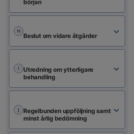
början
H
Beslut om vidare åtgärder
I
Utredning om ytterligare
behandling
J
Regelbunden uppföljning samt
minst årlig bedömning