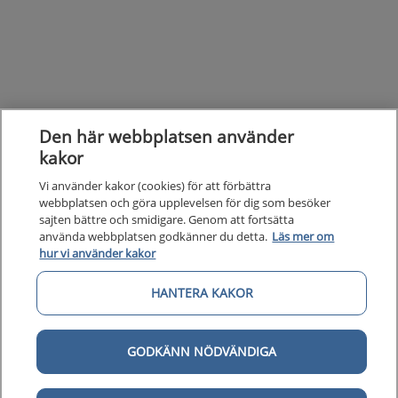
Den här webbplatsen använder
kakor
Kunska
Vi använder kakor (cookies) för att förbättra
Kunskapsstöd
webbplatsen och göra upplevelsen för dig som besöker
sajten bättre och smidigare. Genom att fortsätta
Om 1177
Om 1177 för vårdpersonal
använda webbplatsen godkänner du detta.
Läs mer om
hur vi använder kakor
Digital 
Digital tillgänglighet
HANTERA KAKOR
GODKÄNN NÖDVÄNDIGA
Till startsidan för 1177 för v