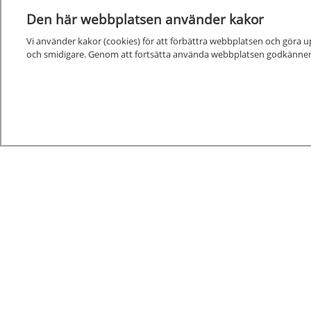
Den här webbplatsen använder kakor
Vi använder kakor (cookies) för att förbättra webbplatsen och göra u
Kunskapsstöd
och smidigare. Genom att fortsätta använda webbplatsen godkänner
Alla kunskapsstöd
Nya och reviderade kunskapsstöd
Kunskapsstöd på remiss