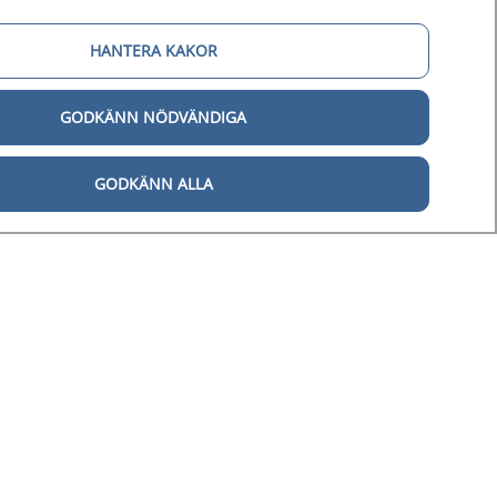
HANTERA KAKOR
gital tillgänglighet
GODKÄNN NÖDVÄNDIGA
Tillgänglighetsredogörelse
Behandling av personuppgifter
GODKÄNN ALLA
Hantering av kakor
årdpersonal