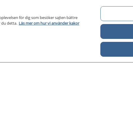
pplevelsen för dig som besöker sajten bättre
Om 1177 för vårdpersonal
Di
 du detta.
Läs mer om hur vi använder kakor
Om 1177 för vårdpersonal
För författare
Kontakt
About us
Till startsidan för 1177 för v
för vårdpersonal