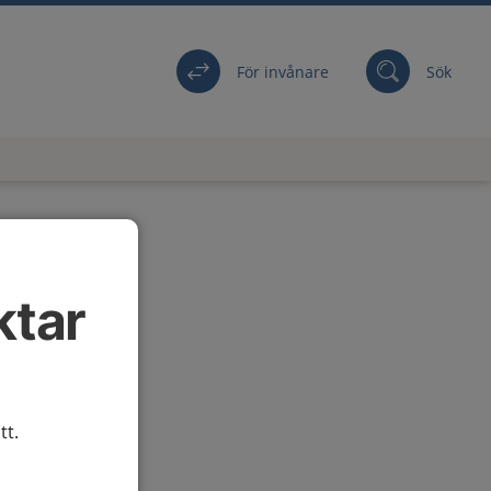
För invånare
Sök
ktar
tt.