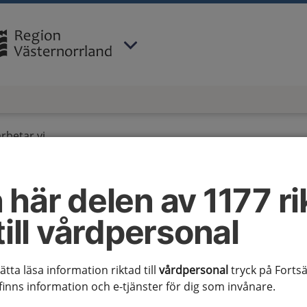
 har valt region
Västernorrland
.
rbetar vi
 här delen av 1177 ri
rbetar vi
till vårdpersonal
sätta läsa information riktad till
vårdpersonal
tryck på Fortsä
den här webbplatsen skrivs av nationella
finns information och e-tjänster för dig som invånare.
ående av kliniskt verksamma