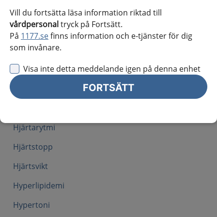
Blåsljud hos barn
Vill du fortsätta läsa information riktad till
vårdpersonal
tryck på Fortsätt.
Bröstsmärta och hjärtklappning hos barn
På
1177.se
finns information och e-tjänster för dig
som invånare.
Bukaortaaneurysm
Visa inte detta meddelande igen på denna enhet
Djup ventrombos
FORTSÄTT
Endokardit
Förmaksflimmer
Hjärtarytmi
Hjärtstopp
Hjärtsvikt
Hyperlipidemi
Hypertoni