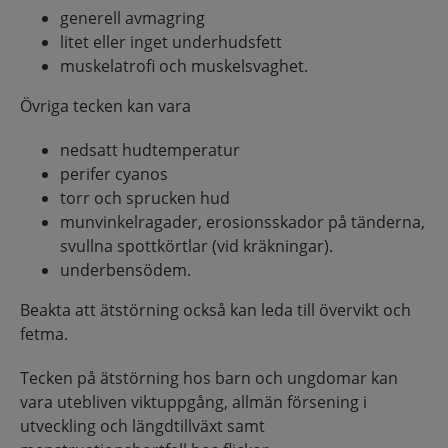
generell avmagring
litet eller inget underhudsfett
muskelatrofi och muskelsvaghet.
Övriga tecken kan vara
nedsatt hudtemperatur
perifer cyanos
torr och sprucken hud
munvinkelragader, erosionsskador på tänderna,
svullna spottkörtlar (vid kräkningar).
underbensödem.
Beakta att ätstörning också kan leda till övervikt och
fetma.
Tecken på ätstörning hos barn och ungdomar kan
vara utebliven viktuppgång, allmän försening i
utveckling och längdtillväxt samt