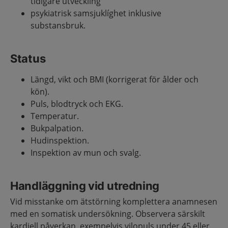
tidigare utveckling
psykiatrisk samsjuklíghet inklusive
substansbruk.
Status
Längd, vikt och BMI (korrigerat för ålder och
kön).
Puls, blodtryck och EKG.
Temperatur.
Bukpalpation.
Hudinspektion.
Inspektion av mun och svalg.
Handläggning vid utredning
Vid misstanke om ätstörning komplettera anamnesen
med en somatisk undersökning. Observera särskilt
kardiell påverkan, exempelvis vilopuls under 45 eller