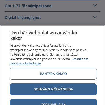
Om 1177
Om 1177 för vårdpersonal
Digital 
Digital tillgänglighet
Den här webbplatsen använder
kakor
Vi använder kakor (cookies) för att förbättra
Till startsidan för 1177 för v
webbplatsen och göra upplevelsen för dig som besöker
för vårdpersonal
sajten bättre och smidigare. Genom att fortsätta
använda webbplatsen godkänner du detta.
Läs mer om
1177 för vårdpersonal samlar information
hur vi använder kakor
och nationella kunskapsstöd och är en del av
Nationellt system för kunskapsstyrning
HANTERA KAKOR
hälso- och sjukvård.
GODKÄNN NÖDVÄNDIGA
1177 för vårdpersonal drivs av Inera AB på
uppdrag av Sveriges regioner.
GODKÄNN ALLA