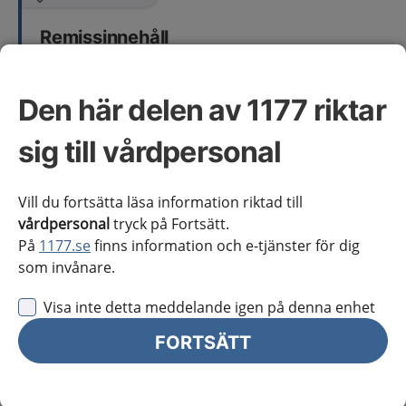
Remissinnehåll
aktuella symtom
längd och vikt, viktutveckling
Den här delen av 1177 riktar
psykosocial anamnes
eventuell psykiatrisk och somatisk
sig till vårdpersonal
samsjuklighet
somatisk status och laboratorieprover.
Vill du fortsätta läsa information riktad till
vårdpersonal
tryck på Fortsätt.
Omfattning av kunskapsstödet
På
1177.se
finns information och e-tjänster för dig
som invånare.
Denna rekommendation omfattar barn, unga och
Visa inte detta meddelande igen på denna enhet
vuxna med ätstörningar. Den innefattar inte
FORTSÄTT
uppfödningssvårigheter hos spädbarn eller små barn
upp till 6 års ålder.