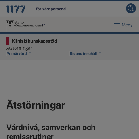
för vårdpersonal
Meny
Du har valt region
Västra Götaland
.
Kliniskt kunskapsstöd
Ätstörningar
Primärvård
Sidans innehåll
Ätstörningar
Vårdnivå, samverkan och
remissrutiner