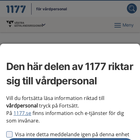
för vårdpersonal
Meny
Du har valt region
Västra Götaland
.
Nya och reviderade
kunskapsstöd
Den här delen av 1177 riktar
sig till vårdpersonal
Varje månad* publiceras nya eller reviderade
kunskapsstöd och vårdförlopp. Nedan listas de
senast publicerade kunskapsstöden och
Vill du fortsätta läsa information riktad till
vårdpersonal
tryck på Fortsätt.
vårdförloppen.
På
1177.se
finns information och e-tjänster för dig
som invånare.
*) med undantag för februari, augusti och september när det gäller
kunskapsstöd med möjlighet till regionala tillägg
Visa inte detta meddelande igen på denna enhet