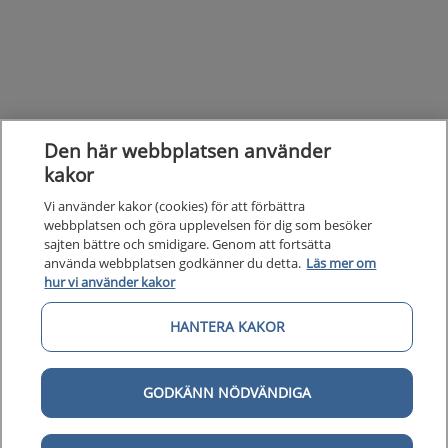
Den här webbplatsen använder
kakor
Vi använder kakor (cookies) för att förbättra
webbplatsen och göra upplevelsen för dig som besöker
sajten bättre och smidigare. Genom att fortsätta
använda webbplatsen godkänner du detta.
Läs mer om
hur vi använder kakor
HANTERA KAKOR
Kunska
Kunskapsstöd
GODKÄNN NÖDVÄNDIGA
Om 1177
Om 1177 för vårdpersonal