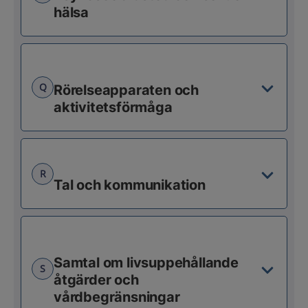
hälsa
Q
Rörelseapparaten och
aktivitetsförmåga
R
Tal och kommunikation
Samtal om livsuppehållande
S
åtgärder och
vårdbegränsningar