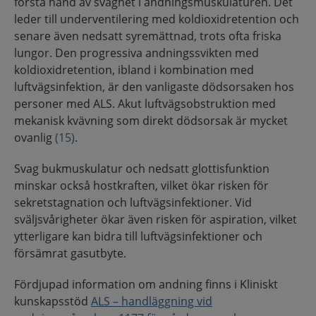
första hand av svaghet i andningsmuskulaturen. Det
leder till underventilering med koldioxidretention och
senare även nedsatt syremättnad, trots ofta friska
lungor. Den progressiva andningssvikten med
koldioxidretention, ibland i kombination med
luftvägsinfektion, är den vanligaste dödsorsaken hos
personer med ALS. Akut luftvägsobstruktion med
mekanisk kvävning som direkt dödsorsak är mycket
ovanlig
(15)
.
Svag bukmuskulatur och nedsatt glottisfunktion
minskar också hostkraften, vilket ökar risken för
sekretstagnation och luftvägsinfektioner. Vid
sväljsvårigheter ökar även risken för aspiration, vilket
ytterligare kan bidra till luftvägsinfektioner och
försämrat gasutbyte.
Fördjupad information om andning finns i Kliniskt
kunskapsstöd
ALS – handläggning vid